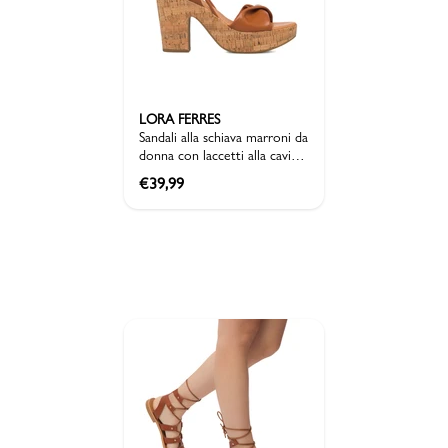
LORA FERRES
Sandali alla schiava marroni da
donna con laccetti alla caviglia
e tacco 10 cm Lora Ferres
€
39,99