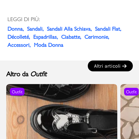
LEGGI DI PIÙ:
Donna
Sandali
Sandali Alla Schiava
Sandali Flat
Décolleté
Espadrillas
Ciabatte
Cerimonie
Accessori
Moda Donna
Altri articoli
Altro da
Outfit
Outfit
Outfit