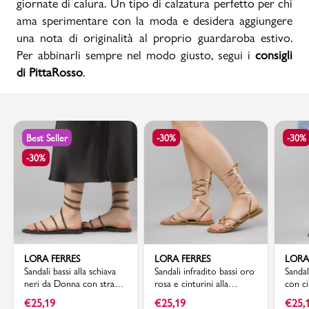
giornate di calura. Un tipo di calzatura perfetto per chi
ama sperimentare con la moda e desidera aggiungere
una nota di originalità al proprio guardaroba estivo.
Per abbinarli sempre nel modo giusto, segui i
consigli
di PittaRosso
.
Best Seller
-30%
-30%
-30%
LORA FERRES
LORA FERRES
LORA
Sandali bassi alla schiava
Sandali infradito bassi oro
Sandal
neri da Donna con strass
rosa e cinturini alla
con ci
Lora Ferres
schiava Lora Ferres
Lora 
€
25,19
€
25,19
€
25,