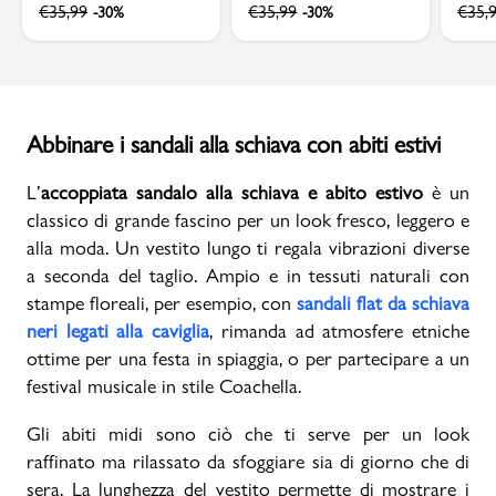
€
35,99
€
35,99
€
35,
-30%
-30%
Abbinare i sandali alla schiava con abiti estivi
L’
accoppiata sandalo alla schiava e abito estivo
è un
classico di grande fascino per un look fresco, leggero e
alla moda. Un vestito lungo ti regala vibrazioni diverse
a seconda del taglio. Ampio e in tessuti naturali con
stampe floreali, per esempio, con
sandali flat da schiava
neri legati alla caviglia
, rimanda ad atmosfere etniche
ottime per una festa in spiaggia, o per partecipare a un
festival musicale in stile Coachella.
Gli abiti midi sono ciò che ti serve per un look
raffinato ma rilassato da sfoggiare sia di giorno che di
sera. La lunghezza del vestito permette di mostrare i