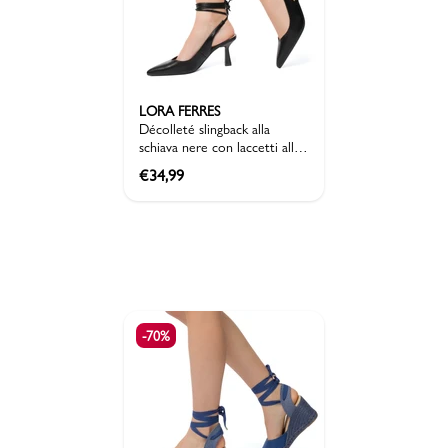
LORA FERRES
Décolleté slingback alla
schiava nere con laccetti alla
caviglia Lora Ferres
€
34,99
-70%