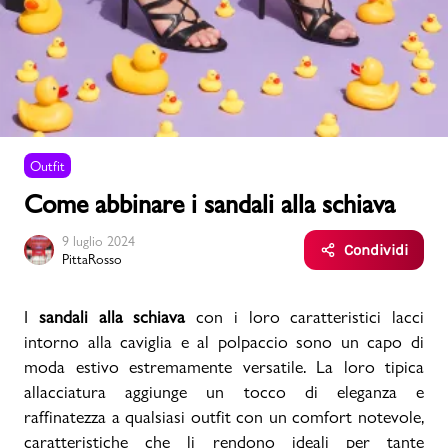
Uomo
Bambino
Outfit
Sport
Valigie
Come abbinare i sandali alla schiava
9 luglio 2024
Condividi
PittaRosso
I
sandali alla schiava
con i loro caratteristici lacci
Marchi
PMagazine
intorno alla caviglia e al polpaccio sono un capo di
moda estivo estremamente versatile. La loro tipica
allacciatura aggiunge un tocco di eleganza e
Accedi | Registrati
raffinatezza a qualsiasi outfit con un comfort notevole,
caratteristiche che li rendono ideali per tante
Carrello