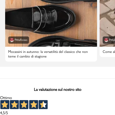
PittaRosso
Pitt
Mocassini in autunno: la versatilità del classico che non
Come abb
teme il cambio di stagione
La valutazione sul nostro sito
Ottimo
4,5
/5