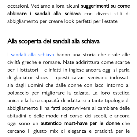
occasioni. Vediamo allora alcuni
suggerimenti su come
abbinare i sandali alla schiava
con diversi stili di
Promo & News
abbigliamento per creare look perfetti per l'estate.
negozi
Alla scoperta dei sandali alla schiava
contatti
I
sandali alla schiava
hanno una storia che risale alle
pcard
civiltà greche e romane. Nate addirittura come scarpe
per i lottatori – e infatti in inglese ancora oggi si parla
Gift card
di gladiator shoes – questi calzari venivano indossati
sia dagli uomini che dalle donne con lacci intorno al
polpaccio per migliorare la calzata. La loro estetica
unica e la loro capacità di adattarsi a tante tipologie di
abbigliamento li ha fatti sopravvivere al cambiare delle
abitudini e delle mode nel corso dei secoli, e ancora
oggi sono un
autentico must-have per le donne
che
cercano il giusto mix di eleganza e praticità per le