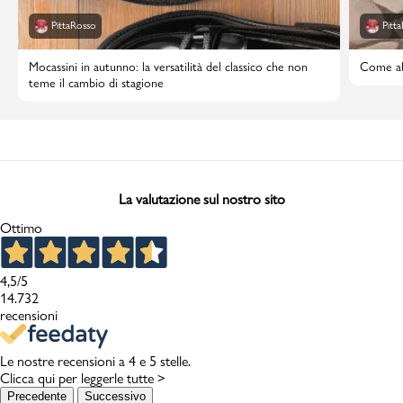
PittaRosso
Pitt
Mocassini in autunno: la versatilità del classico che non
Come abb
teme il cambio di stagione
La valutazione sul nostro sito
Ottimo
4,5
/5
14.732
recensioni
Le nostre recensioni a 4 e 5 stelle.
Clicca qui per leggerle tutte >
Precedente
Successivo