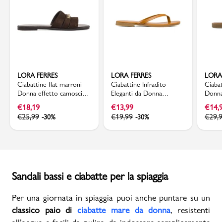
LORA FERRES
LORA FERRES
LORA
Ciabattine flat marroni
Ciabattine Infradito
Ciabat
Donna effetto camoscio
Eleganti da Donna
Donna
e dettagli oro Lora Ferres
Marrone Chiaro Lora
Marro
€
18,19
€
13,99
€
14,
Ferres
Borch
€
25,99
€
19,99
€
29,
-30%
-30%
Sandali bassi e ciabatte per la spiaggia
Per una giornata in spiaggia puoi anche puntare su un
classico paio di
ciabatte mare da donna
, resistenti