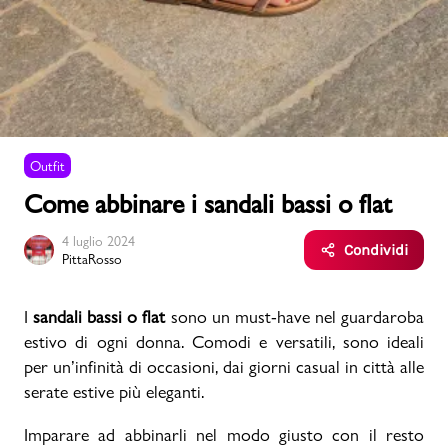
Uomo
Bambino
Outfit
Sport
Valigie
Come abbinare i sandali bassi o flat
4 luglio 2024
Condividi
PittaRosso
I
sandali bassi o flat
sono un must-have nel guardaroba
Marchi
PMagazine
estivo di ogni donna. Comodi e versatili, sono ideali
per un’infinità di occasioni, dai giorni casual in città alle
serate estive più eleganti.
Accedi | Registrati
Imparare ad abbinarli nel modo giusto con il resto
Carrello