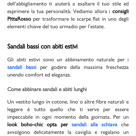
dell’abbigliamento ti aiuterà a esaltare il tuo stile ed
esprimere la tua personalità. Vediamo allora i
consigli
Promo & News
PittaRosso
per trasformare le scarpe flat in uno degli
elementi chiave del tuo armadio per l’estate.
negozi
contatti
Sandali bassi con abiti estivi
pcard
Gli abiti estivi sono un abbinamento naturale per i
sandali bassi
per godere della massima freschezza
Gift card
unendo comfort ed eleganza.
Come abbinare sandali e abiti lunghi
Un vestito lungo in cotone, lino o altre fibre naturali e
leggere è tutto quello che ti serve per essere
impeccabile in ogni momento della giornata. Per un
look boho-chic opta per
sandali alla schiava
che
avvolgono delicatamente la caviglia e regalano un