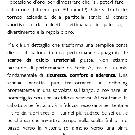
l’occasione d’oro per dimostrare che "sì, potevi fare il
calciatore" (almeno per 90 minuti!). Che si tratti del
Promo & News
torneo aziendale, della partitella serale al centro
sportivo o del calcetto settimanale in palestra, il
negozi
divertimento è la regola d’oro.
contatti
Ma c’è un dettaglio che trasforma una semplice corsa
dietro al pallone in una performance appagante: le
pcard
scarpe da calcio amatoriali
giuste. Non stiamo
parlando di performance da Serie A, ma di un mix
Gift card
fondamentale di
sicurezza, comfort e aderenza
. Una
scarpa inadatta può trasformare un dribbling
promettente in una scivolata sul fango, o rovinare un
pomeriggio con una fastidiosa vescica. Al contrario, la
calzatura perfetta ti dà la fiducia necessaria per tentare
il tiro da fuori area o il tunnel più audace. Se sei qui, è
perché sai che investire tempo nella scelta è il primo
passo verso la vittoria (o almeno verso una birra