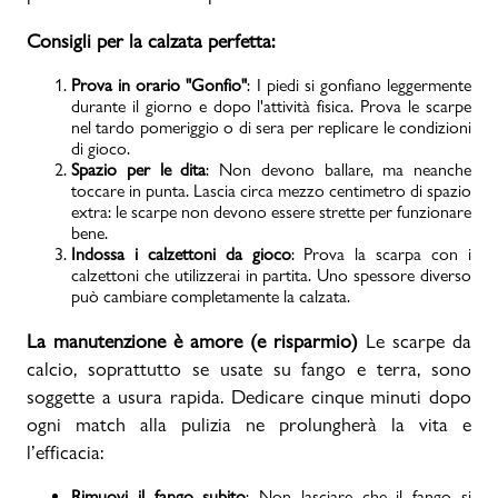
Consigli per la calzata perfetta:
Prova in orario "Gonfio"
: I piedi si gonfiano leggermente
durante il giorno e dopo l'attività fisica. Prova le scarpe
nel tardo pomeriggio o di sera per replicare le condizioni
di gioco.
Spazio per le dita
: Non devono ballare, ma neanche
toccare in punta. Lascia circa mezzo centimetro di spazio
extra: le scarpe non devono essere strette per funzionare
bene.
Indossa i calzettoni da gioco
: Prova la scarpa con i
calzettoni che utilizzerai in partita. Uno spessore diverso
può cambiare completamente la calzata.
La manutenzione è amore (e risparmio)
Le scarpe da
calcio, soprattutto se usate su fango e terra, sono
soggette a usura rapida. Dedicare cinque minuti dopo
ogni match alla pulizia ne prolungherà la vita e
l’efficacia:
Rimuovi il fango subito
: Non lasciare che il fango si