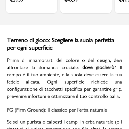
€
59,99
€
49,99
€
49,
Terreno di gioco: Scegliere la suola perfetta
per ogni superficie
Prima di innamorarti del colore o del design, devi
affrontare la domanda cruciale:
dove giocherò
? Il
campo è il tuo ambiente, e la suola deve essere la tua
fedele alleata. Ogni superficie richiede una
configurazione di tacchetti specifica per garantire grip,
prevenire infortuni e ottimizzare il tuo controllo palla.
FG (Firm Ground): Il classico per l'erba naturale
Se sei un purista e calpesti i campi in erba naturale (o i
sintetici di ultima generazione con filo alto), le scarpe