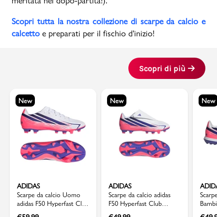
meritata nel dopo-partita!).
Scopri tutta la nostra collezione di scarpe da calcio e
calcetto
e preparati per il fischio d'inizio!
Scopri di più
New
New
New
ADIDAS
ADIDAS
ADID
Scarpe da calcio Uomo
Scarpe da calcio adidas
Scarp
adidas F50 Hyperfast Club
F50 Hyperfast Club
Bambi
FG/MG Bianche e Viola
Bambino Bianche e Viola
dettag