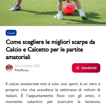
Uomo
Bambino
Guide
Come scegliere le migliori scarpe da
Sport
Valigie
Calcio e Calcetto per le partite
amatoriali
24 novembre 2025
Condividi
PittaRosso
Marchi
PMagazine
Il calcio amatoriale non è solo uno sport, è un vero e
proprio rito che scandisce la settimana di milioni di
Accedi | Registrati
italiani. È l’appuntamento fisso con gli amici, il
momento catartico per scaricare la tensione,
Carrello