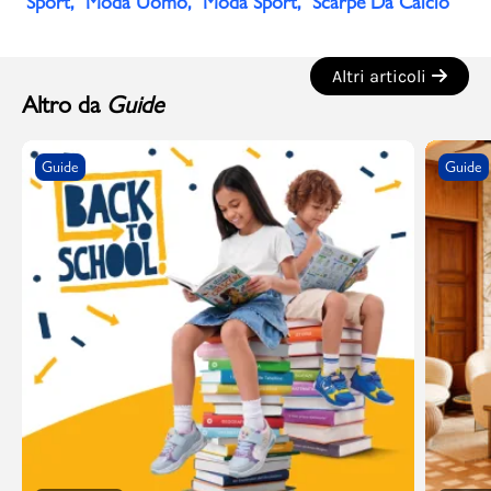
Sport
Moda Uomo
Moda Sport
Scarpe Da Calcio
Altri articoli
Altro da
Guide
Guide
Guide