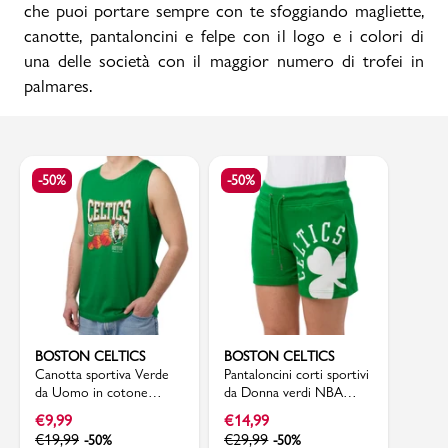
che puoi portare sempre con te sfoggiando magliette,
canotte, pantaloncini e felpe con il logo e i colori di
una delle società con il maggior numero di trofei in
palmares.
-50%
-50%
BOSTON CELTICS
BOSTON CELTICS
Canotta sportiva Verde
Pantaloncini corti sportivi
da Uomo in cotone
da Donna verdi NBA
Boston Celtics e Jayson
Boston Celtics
€
9,99
€
14,99
Tatum NBA
€
19,99
€
29,99
-50%
-50%