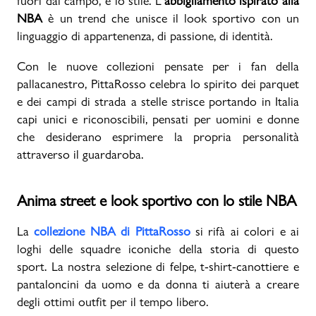
fuori dal campo, è lo stile. L’
abbigliamento ispirato alla
NBA
è un trend che unisce il look sportivo con un
Promo & News
linguaggio di appartenenza, di passione, di identità.
negozi
Con le nuove collezioni pensate per i fan della
pallacanestro, PittaRosso celebra lo spirito dei parquet
contatti
e dei campi di strada a stelle strisce portando in Italia
capi unici e riconoscibili, pensati per uomini e donne
pcard
che desiderano esprimere la propria personalità
attraverso il guardaroba.
Gift card
Anima street e look sportivo con lo stile NBA
La
collezione NBA di PittaRosso
si rifà ai colori e ai
loghi delle squadre iconiche della storia di questo
sport. La nostra selezione di felpe, t-shirt-canottiere e
pantaloncini da uomo e da donna ti aiuterà a creare
degli ottimi outfit per il tempo libero.