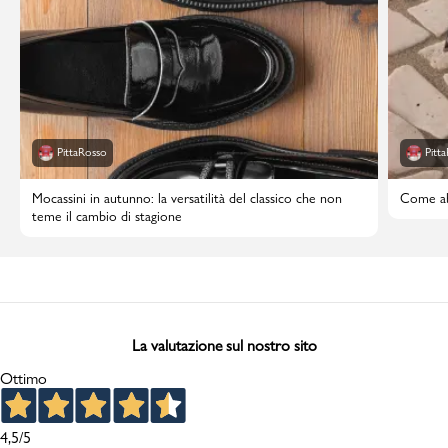
PittaRosso
Pitt
Mocassini in autunno: la versatilità del classico che non
Come abb
teme il cambio di stagione
La valutazione sul nostro sito
Ottimo
4,5
/5