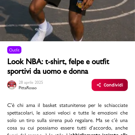
Uomo
Bambino
Outfit
Sport
Valigie
Look NBA: t-shirt, felpe e outfit
sportivi da uomo e donna
28 aprile 2025
Condividi
PittaRosso
Marchi
PMagazine
C’è chi ama il basket statunitense per le schiacciate
spettacolari, le azioni veloci e tutte le emozioni che
solo un tiro sulla sirena può regalare. Ma se c’è una
Accedi | Registrati
cosa su cui possiamo essere tutti d’accordo, anche
Carrello