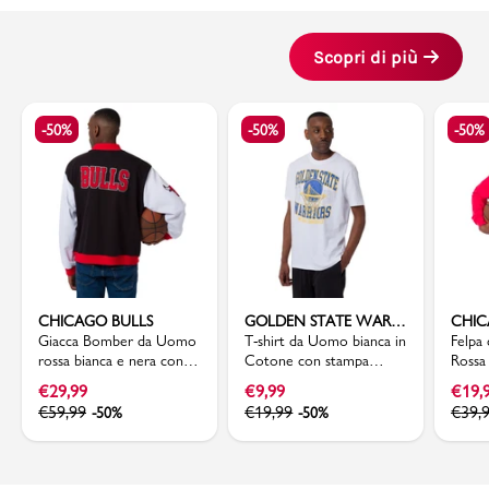
Scopri di più
-50%
-50%
-50%
CHICAGO BULLS
GOLDEN STATE WARRIOR
CHIC
Giacca Bomber da Uomo
T-shirt da Uomo bianca in
Felpa
rossa bianca e nera con
Cotone con stampa
Rossa
ricami Chicago Bulls NBA
Squadra Golden State
tasch
€
29,99
€
9,99
€
19,
Warrior NBA
Bulls
€
59,99
€
19,99
€
39,
-50%
-50%