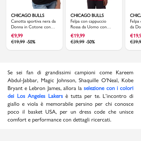
CHICAGO BULLS
CHICAGO BULLS
CHIC
Canotta sportiva nera da
Felpa con cappuccio
Felpa
Donna in Cotone con
Rossa da Uomo con
da Do
stampa Chicago Bulls
tasche e stampa Chicago
Chica
€
9,99
€
19,99
€
19,
NBA
Bulls e Lavine NBA
Lavin
€
19,99
€
39,99
€
39,
-50%
-50%
Se sei fan di grandissimi campioni come Kareem
Abdul-Jabbar, Magic Johnson, Shaquille O'Neal, Kobe
Bryant e Lebron James, allora la
selezione con i colori
dei Los Angeles Lakers
è tutta per te. L’incontro di
giallo e viola è memorabile persino per chi conosce
poco il basket USA, per un dress code che unisce
comfort e performance con dettagli ricercati.