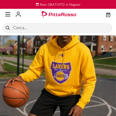
Vai al contenuto principale
🔙 Reso GRATUITO in Negozio
SALDI
Donna