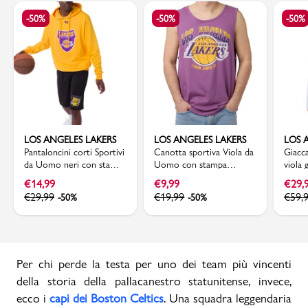
-50%
-50%
-50%
LOS ANGELES LAKERS
LOS ANGELES LAKERS
LOS 
Pantaloncini corti Sportivi
Canotta sportiva Viola da
Giacc
da Uomo neri con stampa
Uomo con stampa
viola 
LA Lakers NBA
Lebron James e LA Lakers
ricam
€
14,99
€
9,99
€
29,
NBA
€
29,99
€
19,99
€
59,
-50%
-50%
Per chi perde la testa per uno dei team più vincenti
della storia della pallacanestro statunitense, invece,
ecco i
capi dei Boston Celtics
. Una squadra leggendaria