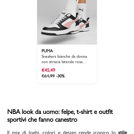
PUMA
Sneakers bianche da donna
con striscia laterale rosa
Puma Rebound v6
€
45,49
€
64,99
-30%
NBA look da uomo: felpe, t-shirt e outfit
sportivi che fanno canestro
Il mix di loghi, colori e design rende iconico lo
stile