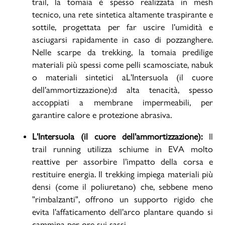
trail, la tomaia è spesso realizzata in mesh
tecnico, una rete sintetica altamente traspirante e
sottile, progettata per far uscire l'umidità e
asciugarsi rapidamente in caso di pozzanghere.
Nelle scarpe da trekking, la tomaia predilige
materiali più spessi come pelli scamosciate, nabuk
o materiali sintetici aL'Intersuola (il cuore
dell'ammortizzazione):d alta tenacità, spesso
accoppiati a membrane impermeabili, per
garantire calore e protezione abrasiva.
L'Intersuola (il cuore dell'ammortizzazione):
Il
trail running utilizza schiume in EVA molto
reattive per assorbire l'impatto della corsa e
restituire energia. Il trekking impiega materiali più
densi (come il poliuretano) che, sebbene meno
"rimbalzanti", offrono un supporto rigido che
evita l'affaticamento dell'arco plantare quando si
cammina per ore sui sassi.