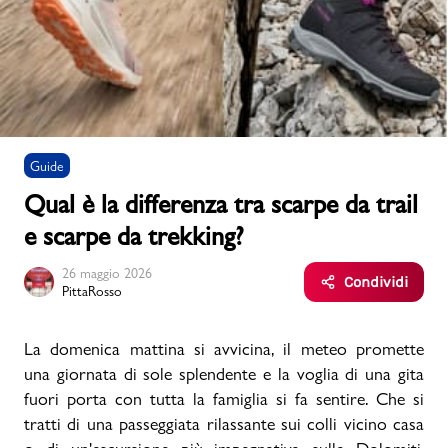
Uomo
Bambino
Guide
Sport
Valigie
Qual è la differenza tra scarpe da trail
e scarpe da trekking?
26 maggio 2026
Condividi
PittaRosso
Marchi
PMagazine
La domenica mattina si avvicina, il meteo promette
una giornata di sole splendente e la voglia di una gita
fuori porta con tutta la famiglia si fa sentire. Che si
Accedi | Registrati
tratti di una passeggiata rilassante sui colli vicino casa
Carrello