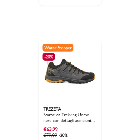
Water Stopper
-20%
TREZETA
Scarpe da Trekking Uomo
nere con dettagli arancioni
Trezeta Rumble W'S
€
63,99
€
79,99
-20%