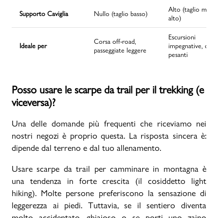
Alto (taglio mid o
Supporto Caviglia
Nullo (taglio basso)
alto)
Escursioni
Corsa off-road,
Ideale per
impegnative, caric
passeggiate leggere
pesanti
Posso usare le scarpe da trail per il trekking (e
viceversa)?
Una delle domande più frequenti che riceviamo nei
nostri negozi è proprio questa. La risposta sincera è:
dipende dal terreno e dal tuo allenamento.
Usare scarpe da trail per camminare in montagna è
una tendenza in forte crescita (il cosiddetto light
hiking). Molte persone preferiscono la sensazione di
leggerezza ai piedi. Tuttavia, se il sentiero diventa
molto accidentato, ghiaioso o se porti uno zaino