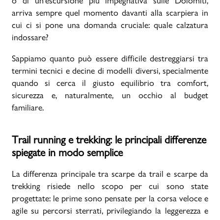
o di un'escursione più impegnativa sulle Dolomiti,
arriva sempre quel momento davanti alla scarpiera in
Promo & News
cui ci si pone una domanda cruciale: quale calzatura
indossare?
negozi
Sappiamo quanto può essere difficile destreggiarsi tra
contatti
termini tecnici e decine di modelli diversi, specialmente
quando si cerca il giusto equilibrio tra comfort,
pcard
sicurezza e, naturalmente, un occhio al budget
familiare.
Gift card
Trail running e trekking: le principali differenze
spiegate in modo semplice
La differenza principale tra scarpe da trail e scarpe da
trekking risiede nello scopo per cui sono state
progettate: le prime sono pensate per la corsa veloce e
agile su percorsi sterrati, privilegiando la leggerezza e