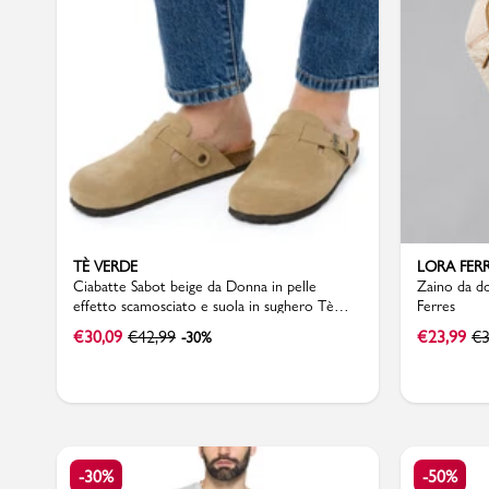
Uomo
TÈ VERDE
LORA FER
Ciabatte Sabot beige da Donna in pelle
Zaino da don
effetto scamosciato e suola in sughero Tè
Ferres
Verde
€
30,09
€
42,99
€
23,99
€
3
-30%
-30%
-50%