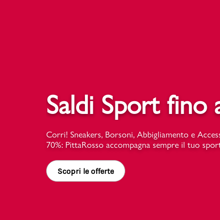
Marchi
Accedi | Registrati
Saldi Sport fino
Carrello
Promo & News
Corri! Sneakers, Borsoni, Abbigliamento e Access
70%: PittaRosso accompagna sempre il tuo sport
negozi
contatti
Scopri le offerte
pcard
Gift card