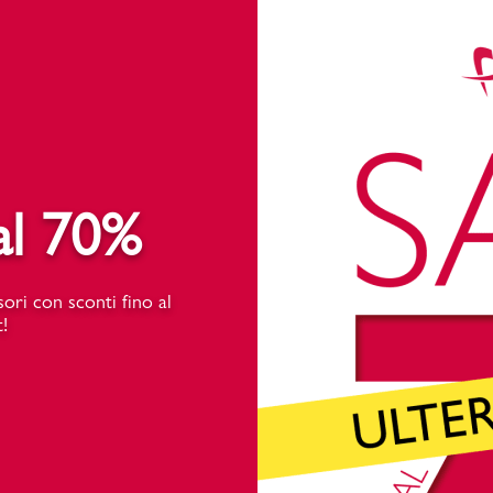
PMagazine
 al 70%
ori con sconti fino al
!