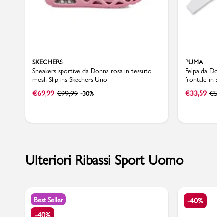
SKECHERS
PUMA
Sneakers sportive da Donna rosa in tessuto
Felpa da D
mesh Slip-ins Skechers Uno
frontale in
€
69,99
€
99,99
€
33,59
€
5
-30%
Ulteriori Ribassi Sport Uomo
Best Seller
-40%
-40%