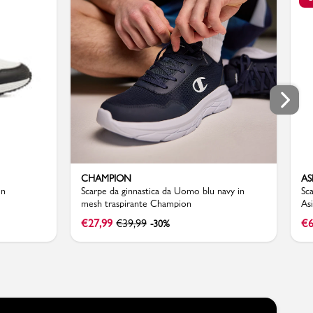
CHAMPION
AS
on
Scarpe da ginnastica da Uomo blu navy in
Sc
mesh traspirante Champion
As
€
27,99
€
39,99
€
6
-30%