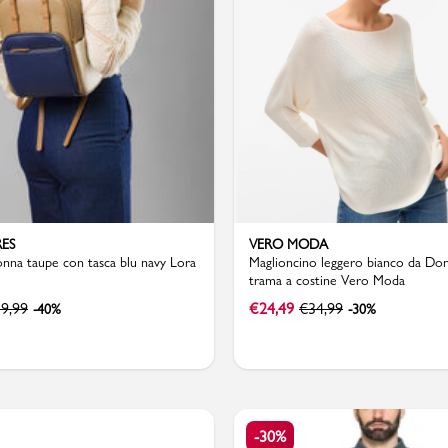
Bambino
RES
VERO MODA
na taupe con tasca blu navy Lora
Maglioncino leggero bianco da Do
trama a costine Vero Moda
9,99
€
24,49
€
34,99
-40%
-30%
-30%