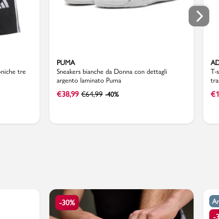
PUMA
AD
oniche tre
Sneakers bianche da Donna con dettagli
T-
argento laminato Puma
tr
€
38,99
€
64,99
€
1
-40%
Am
-30%
-