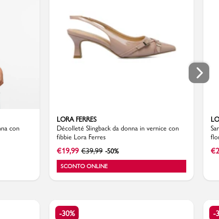
LORA FERRES
LO
nna con
Décolleté Slingback da donna in vernice con
Sa
fibbie Lora Ferres
flo
€
19,99
€
39,99
€
2
-50%
SCONTO ONLINE
-30%
-