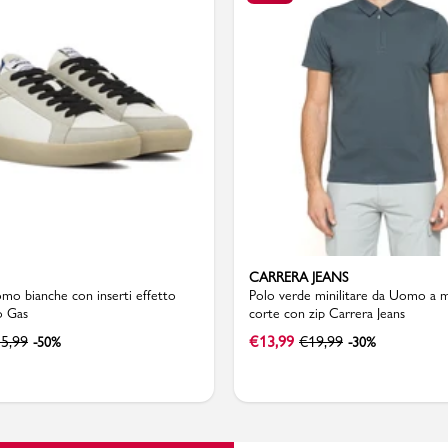
Valigie
CARRERA JEANS
mo bianche con inserti effetto
Polo verde minilitare da Uomo a 
o Gas
corte con zip Carrera Jeans
5,99
€
13,99
€
19,99
-50%
-30%