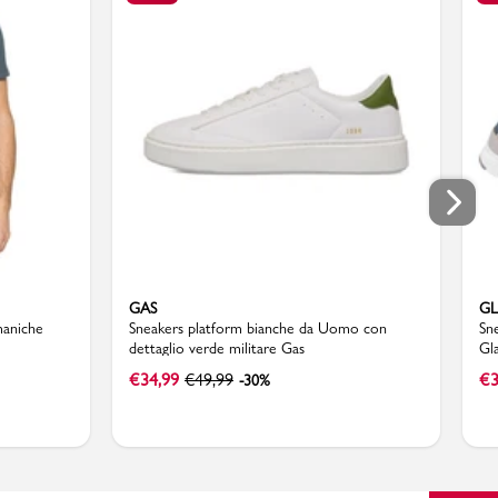
GAS
G
maniche
Sneakers platform bianche da Uomo con
Sn
dettaglio verde militare Gas
Gl
€
34,99
€
49,99
€
3
-30%