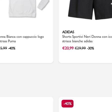
ADIDAS
onna Bianca con cappuccio logo
Shorts Sportivi Neri Donna con ic
 strass Puma
strisce bianche adidas
5,99
€
20,99
€
29,99
-40%
-30%
-40%