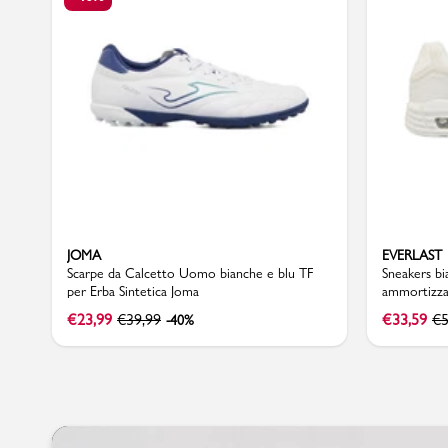
JOMA
EVERLAST
Scarpe da Calcetto Uomo bianche e blu TF
Sneakers b
per Erba Sintetica Joma
ammortizzaz
€
23,99
€
39,99
€
33,59
€
5
-40%