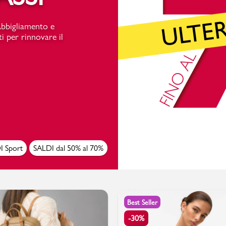
Abbigliamento e
i per rinnovare il
PittaRosso
Donna
mano: la guida
Back to School 2026: la guida definitiva per il
nsieri
rientro a scuola
I Sport
SALDI dal 50% al 70%
Best Seller
-30%