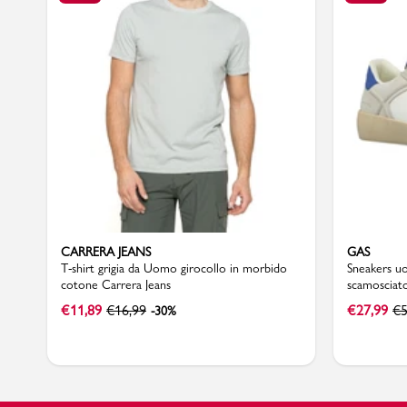
Sport
CARRERA JEANS
GAS
T-shirt grigia da Uomo girocollo in morbido
Sneakers uo
cotone Carrera Jeans
scamosciat
€
11,89
€
16,99
€
27,99
€
5
-30%