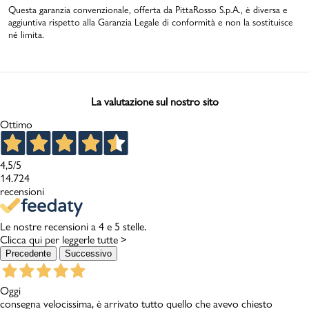
Uomo
Bambino
Questa garanzia convenzionale, offerta da PittaRosso S.p.A., è diversa e
aggiuntiva rispetto alla
Garanzia Legale
di conformità e non la sostituisce
né limita.
La valutazione sul nostro sito
Sport
Valigie
Ottimo
4,5
/5
14.724
recensioni
Le nostre recensioni a 4 e 5 stelle.
Marchi
PMagazine
Clicca qui per leggerle tutte >
Precedente
Successivo
Accedi | Registrati
Oggi
consegna velocissima, è arrivato tutto quello che avevo chiesto
Carrello