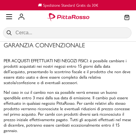
Vai al contenuto principale
🚚 Spedizione Standard Gratis da 30€
GARANZIA CONVENZIONALE
PER ACQUISTI EFFETTUATI NEI NEGOZI FISICI: è possibile cambiare i
prodotti acquistati nei nostri negozi entro 15 giorni dalla data
dell’acquisto, presentando lo scontrino fiscale e il prodotto che non deve
essere stato usato e deve essere completo della relativa
scatola/confezione o di eventuali accessori.
SALDI
Donna
Nel caso in cui il cambio non sia possibile verrà emesso un buono
spendibile entro 3 mesi dalla sua data di emissione. Il cambio può essere
effettuato in qualsiasi negozio PittaRosso. Per cambi relativi allo stesso
prodotto verranno riconosciute le eventuali riduzioni di prezzo concesse
nel primo acquisto. Per cambi con prodotti diversi sarà riconosciuto il
prezzo iniziale effettivamente pagato. Tutti gli acquisti effettuati nel mese
di dicembre, potranno essere cambiati eccezionalmente entro il 15
gennaio.