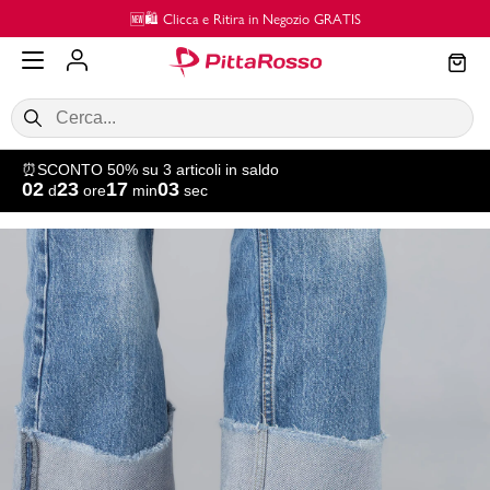
Vai al contenuto principale
🆕🛍️ Clicca e Ritira in Negozio GRATIS
⏰SCONTO 50% su 3 articoli in saldo
02
23
17
03
d
ore
min
sec
SALDI
Donna