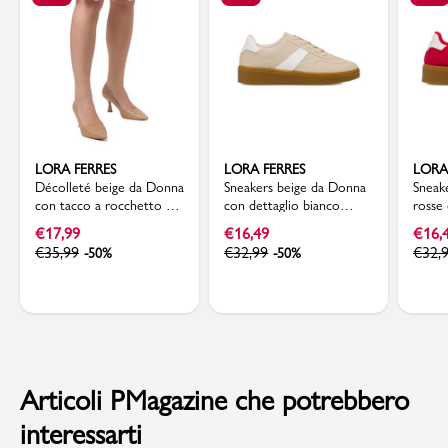
LORA FERRES
LORA FERRES
LORA
Décolleté beige da Donna
Sneakers beige da Donna
Sneak
con tacco a rocchetto 7
con dettaglio bianco
rosse 
cm Lora Ferres
laterale Lora Ferres
Lora 
€
17,99
€
16,49
€
16,
€
35,99
€
32,99
€
32,
-50%
-50%
Articoli PMagazine che potrebbero
interessarti