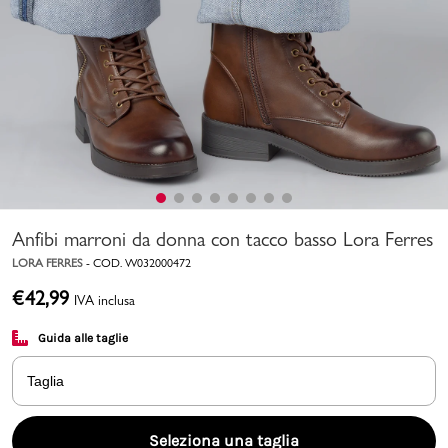
Uomo
Bambino
Sport
Valigie
Anfibi marroni da donna con tacco basso Lora Ferres
LORA FERRES
-
COD.
W032000472
€
42,99
IVA inclusa
Guida alle taglie
Marchi
PMagazine
Taglia
Accedi | Registrati
Seleziona una taglia
Carrello