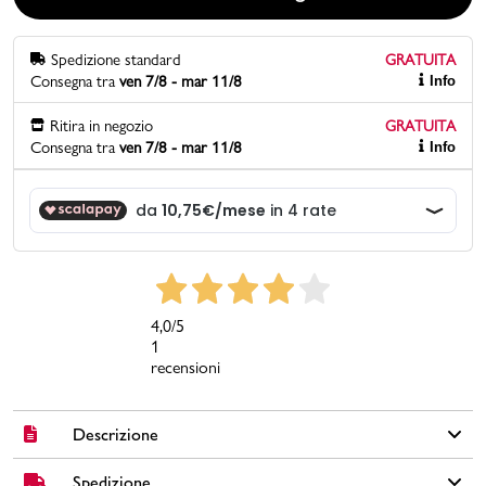
Promo & News
Spedizione standard
GRATUITA
Consegna tra
ven 7/8 - mar 11/8
Info
negozi
Ritira in negozio
GRATUITA
Consegna tra
ven 7/8 - mar 11/8
Info
contatti
pcard
Gift card
4,0
/5
1
recensioni
Descrizione
Spedizione
Anfibi da donna Lora Ferres realizzati con tomaia in similpelle,