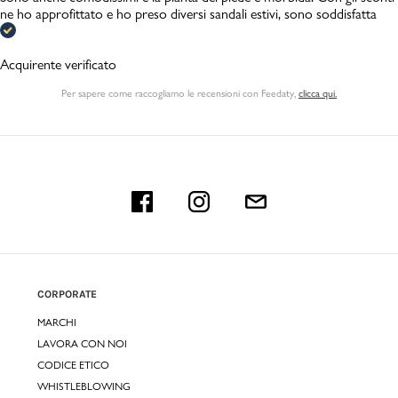
ne ho approfittato e ho preso diversi sandali estivi, sono soddisfatta
Acquirente verificato
Per sapere come raccogliamo le recensioni con Feedaty
,
clicca qui.
CORPORATE
MARCHI
LAVORA CON NOI
CODICE ETICO
WHISTLEBLOWING