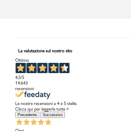
Marchi
Accedi | Registrati
La valutazione sul nostro sito
Carrello
Ottimo
Promo & News
4,5
/5
14.643
negozi
recensioni
contatti
Le nostre recensioni a 4 e 5 stelle.
Clicca qui per leggerle tutte >
pcard
Precedente
Successivo
Gift card
Oggi