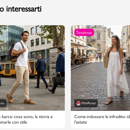
 interessarti
Valigie
Tendenze
osso
PittaRosso
 barca: cosa sono, la storia e
Come indossare le infradito: id
narle con stile
l’estate