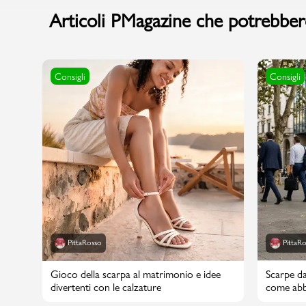
Articoli PMagazine che potrebbero
Sport
Consigli
Consigli
PittaRosso
PittaR
Gioco della scarpa al matrimonio e idee
Scarpe da
divertenti con le calzature
come abbi