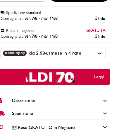
Spedizione standard
Consegna tra
ven 7/8 - mar 11/8
Info
PittaRosso
Scopri di più
Ritira in negozio
GRATUITA
Gioco della scarpa al matrimonio e idee
Consegna tra
ven 7/8 - mar 11/8
Info
divertenti con le calzature
Leggi
Descrizione
Spedizione
Anfibi Piazza di Spagna in similpelle colore nero con zip
laterale, tirante sul retro e lacci tono su tono.
✅
Spedizione Standard GRATUITA DA € 30
➡️ Consegna in
2-
🆓 Reso GRATUITO in Negozio
Brand: Piazza di Spagna