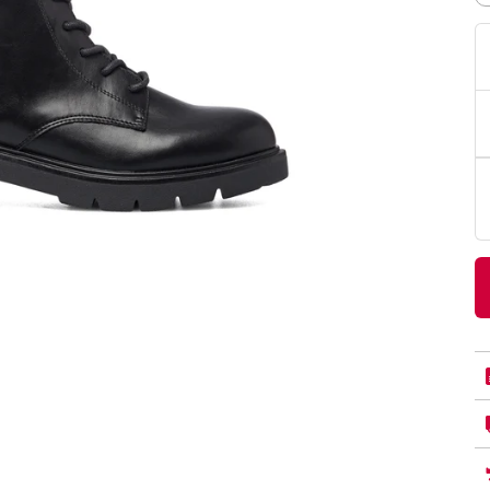
PittaRosso
Donna
mano: la guida
Back to School 2026: la guida definitiva per il
nsieri
rientro a scuola