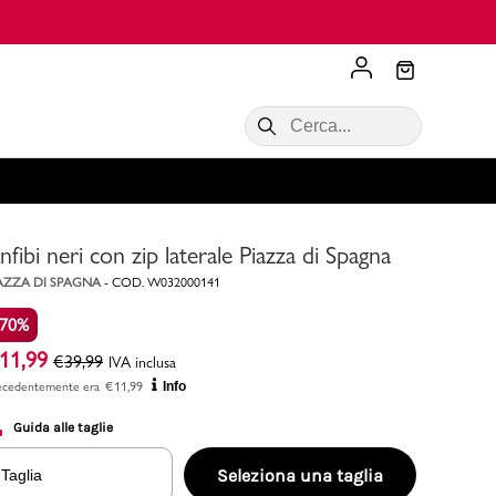
Scopri di più
VALIGIE CIAK
SALDI Donna
Scopri di più!
Acquista ora
Acquista ora
nfibi neri con zip laterale Piazza di Spagna
RONCATO
Acquista ora
Consigli
AZZA DI SPAGNA
-
COD.
W032000141
-70%
Acquista
11,99
€
39,99
IVA inclusa
ecedentemente era
€
11,99
Info
Guida alle taglie
Seleziona una taglia
Taglia