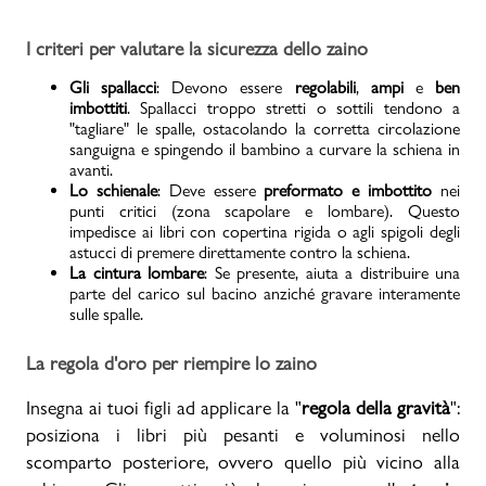
I criteri per valutare la sicurezza dello zaino
Gli spallacci
: Devono essere
regolabili
,
ampi
e
ben
imbottiti
. Spallacci troppo stretti o sottili tendono a
"tagliare" le spalle, ostacolando la corretta circolazione
sanguigna e spingendo il bambino a curvare la schiena in
avanti.
Lo schienale
: Deve essere
preformato e imbottito
nei
punti critici (zona scapolare e lombare). Questo
impedisce ai libri con copertina rigida o agli spigoli degli
astucci di premere direttamente contro la schiena.
La cintura lombare
: Se presente, aiuta a distribuire una
parte del carico sul bacino anziché gravare interamente
sulle spalle.
La regola d'oro per riempire lo zaino
Insegna ai tuoi figli ad applicare la "
regola della gravità
":
posiziona i libri più pesanti e voluminosi nello
scomparto posteriore, ovvero quello più vicino alla