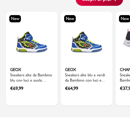
New
New
New
GEOX
GEOX
CHA
Sneakers alte da Bambino
Sneakers alte blu e verdi
Sneak
blu con luci e suola
da Bambino con luci e
Bambi
traspirante Geox
suola traspirante Geox
chiusu
€
69,99
€
64,99
€
37,
Cham