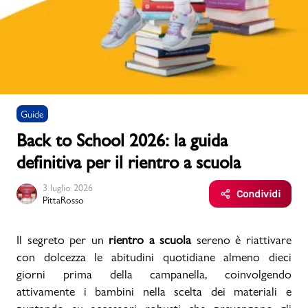
Uomo
Bambino
Guide
Sport
Valigie
Back to School 2026: la guida
definitiva per il rientro a scuola
3 luglio 2026
Condividi
PittaRosso
Marchi
PMagazine
Il segreto per un
rientro a scuola
sereno è riattivare
con dolcezza le abitudini quotidiane almeno dieci
giorni prima della campanella, coinvolgendo
Accedi | Registrati
attivamente i bambini nella scelta dei materiali e
Carrello