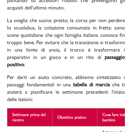
puntando su accessori robusti che prevengono gli
acquisti dell'ultimo minuto.
Promo & News
La sveglia che suona presto, la corsa per non perdere
negozi
lo scuolabus, la colazione consumata in fretta: sono
scene quotidiane che ogni famiglia italiana conosce fin
contatti
troppo bene. Per evitare che la transizione si trasformi
in una fonte di ansia, il trucco è trasformare i
pcard
preparativi in un gioco e in un rito di
passaggio
positivo
.
Gift card
Per darti un aiuto concreto, abbiamo sintetizzato i
passaggi fondamentali in una
tabella di marcia
che ti
aiuterà a pianificare le settimane precedenti l'inizio
delle lezioni:
Settimane prima del
Cosa fare insieme
Obiettivo pratico
rientro
bambini