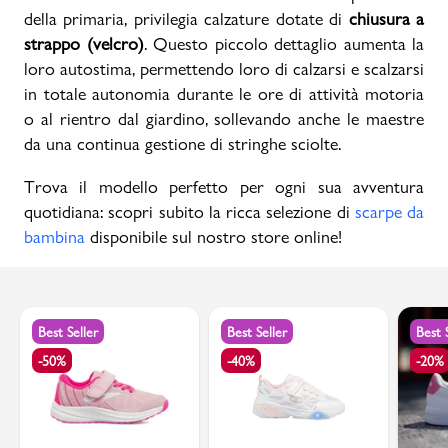
della primaria, privilegia calzature dotate di
chiusura a
strappo (velcro)
. Questo piccolo dettaglio aumenta la
loro autostima, permettendo loro di calzarsi e scalzarsi
in totale autonomia durante le ore di attività motoria
o al rientro dal giardino, sollevando anche le maestre
da una continua gestione di stringhe sciolte.
Trova il modello perfetto per ogni sua avventura
quotidiana: scopri subito la ricca selezione di
scarpe da
bambina
disponibile sul nostro store online!
Best Seller
Best Seller
Best 
-50%
-40%
-20%