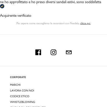
ne ho approfittato e ho preso diversi sandali estivi, sono soddisfatta
Acquirente verificato
Per sapere come raccogliamo le recensioni con Feedaty
,
clicca qui.
CORPORATE
MARCHI
LAVORA CON NOI
CODICE ETICO
WHISTLEBLOWING