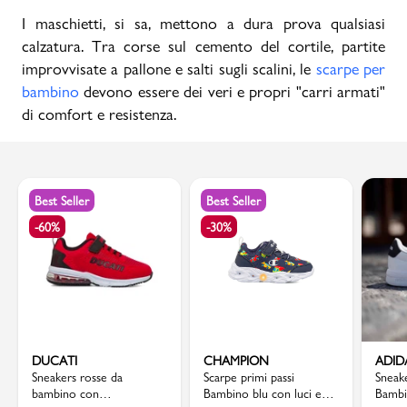
I maschietti, si sa, mettono a dura prova qualsiasi
calzatura. Tra corse sul cemento del cortile, partite
improvvisate a pallone e salti sugli scalini, le
scarpe per
bambino
devono essere dei veri e propri "carri armati"
di comfort e resistenza.
Best Seller
Best Seller
-60%
-30%
DUCATI
CHAMPION
ADID
Sneakers rosse da
Scarpe primi passi
Sneak
bambino con
Bambino blu con luci e
Bambi