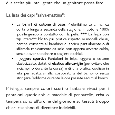
è la scelta più intelligente che un genitore possa fare.
La lista dei capi "salva-mattina":
La
t-shirt di cotone di base
: Preferibilmente a manica
corta o lunga a seconda della stagione, in cotone 100%
ipoallergenico a contatto con la pelle. *** La felpa con
zip intera**: Molto più pratica rispetto ai modelli chiusi,
perché consente al bambino di aprirla parzialmente o di
sfilarsela rapidamente da solo non appena avverte caldo,
senza dover spettinare o togliere occhiali.
I
joggers sportivi
: Pantaloni in felpa leggera o cotone
elasticizzato, dotati di
elastico alle caviglie
(per evitare che
inciampino durante la corsa) e di una pratica coulisse in
vita per adattarsi alla corporatura del bambino senza
stringere l'addome durante le ore passate seduti al banco.
Privilegia sempre colori scuri o fantasie vivaci per i
pantaloni quotidiani: le macchie di pennarello, erba o
tempera sono all'ordine del giorno e su tessuti troppo
chiari rischiano di diventare indelebili.