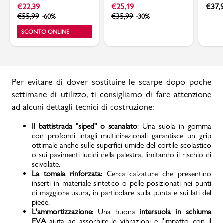
ammortizzazione aad aria
strappo in velcro
adida
€
22,39
€
25,19
€
37,
Ducati
Champion
€
55,99
€
35,99
-60%
-30%
SCONTO ONLINE
Per evitare di dover sostituire le scarpe dopo poche
settimane di utilizzo, ti consigliamo di fare attenzione
ad alcuni dettagli tecnici di costruzione:
Il battistrada "siped" o scanalato
: Una suola in gomma
con profondi intagli multidirezionali garantisce un grip
ottimale anche sulle superfici umide del cortile scolastico
o sui pavimenti lucidi della palestra, limitando il rischio di
scivolate.
La tomaia rinforzata
: Cerca calzature che presentino
inserti in materiale sintetico o pelle posizionati nei punti
di maggiore usura, in particolare sulla punta e sui lati del
piede.
L'ammortizzazione
: Una buona
intersuola in schiuma
EVA
aiuta ad assorbire le vibrazioni e l'impatto con il