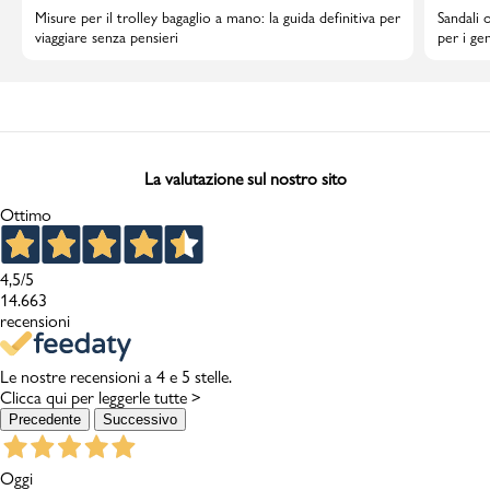
Misure per il trolley bagaglio a mano: la guida definitiva per
Sandali 
viaggiare senza pensieri
per i gen
La valutazione sul nostro sito
Ottimo
4,5
/5
14.663
recensioni
Le nostre recensioni a 4 e 5 stelle.
Clicca qui per leggerle tutte >
Precedente
Successivo
Oggi