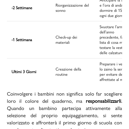
Anticipare la svegl
Riorganizzazione del
e l'ora di andare a
-2 Settimane
sonno
dormire di 15 min
ogni due giorni.
Svuotare l'armadi
dell'anno
Check-up dei
precedente, fare l
-1 Settimana
materiali
lista di cosa manc
testare la vestibili
delle calzature.
Preparare i vestiti
Creazione della
lo zaino la sera p
Ultimi 3 Giorni
routine
per evitare decisi
affrettate al matt
Coinvolgere i bambini non significa solo far scegliere
loro il colore del quaderno, ma
responsabilizzarli
.
Quando un bambino partecipa attivamente alla
selezione del proprio equipaggiamento, si sente
valorizzato e affronterà il primo giorno di scuola con