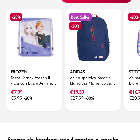
-20%
Best Seller
-20%
-30%
FROZEN
ADIDAS
STIT
Sacca Disney Frozen II
Zaino sportivo Bambini
Zaine
viola con Elsa e Anna e
blu adidas Marvel Spider-
Blu e 
chiusura con coulisse
Man con dettagli rossi
tropic
€
7,99
€
19,59
€
16,
€
9,99
€
27,99
€
20,
-20%
-30%
Scarpe da bambina per il rientro a scuola: