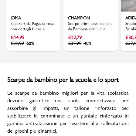
JOMA
CHAMPION
ADID
Sneakers da Ragazza rosa
Scarpe primi passi bianche
Sneak
con dettagli fucsia e
da Bambina con luci e
Bambi
strappo Joma
inserti mesh Champion
adida
€
14,99
€
22,79
€
30,
€
29,99
€
37,99
€
37,
-50%
-40%
Scarpe da bambino per la scuola e lo sport
Le scarpe da bambino migliori per la vita scolastica
devono garantire una suola ammortizzata per
assorbire gli impatti, un tallone rinforzato per
stabilizzare la camminata e un puntale rinforzato in
gomma anti-abrasione per resistere alle sollecitazioni
dei giochi più dinamici.