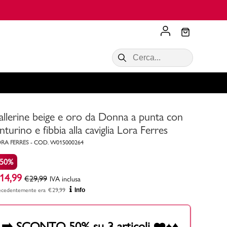
Scopri di più
VALIGIE CIAK
SALDI Donna
Scopri di più!
Acquista ora
Acquista ora
allerine beige e oro da Donna a punta con
RONCATO
Acquista ora
Consigli
inturino e fibbia alla caviglia Lora Ferres
RA FERRES
-
COD.
W015000264
Acquista
-50%
14,99
€
29,99
IVA inclusa
ecedentemente era
€
29,99
Info
➡️ SCONTO 50% su 3 articoli ❤️♠️♦️