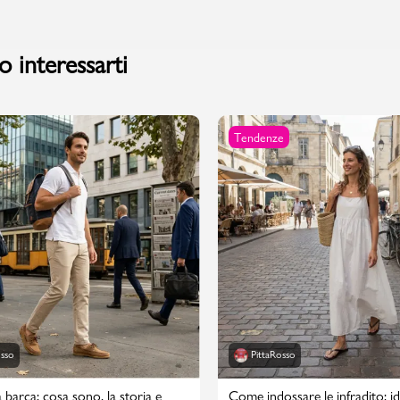
 interessarti
Tendenze
osso
PittaRosso
 barca: cosa sono, la storia e
Come indossare le infradito: id