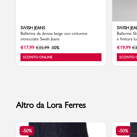
SWISH JEANS
SWISH JEA
Marchi
Ballerine da donna beige con cinturino
Ballerine S
intrecciate Swish Jeans
e finitura l
€
17,99
€
35,99
€
19,99
€
3
-50%
Accedi | Registrati
SCONTO ONLINE
SCONTO 
Carrello
Promo & News
negozi
Altro da Lora Ferres
contatti
pcard
-50%
-50%
Gift card