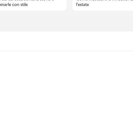
narle con stile
l’estate