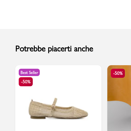
Sport
Potrebbe piacerti anche
Best Seller
-50%
-50%