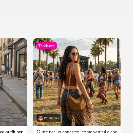
Tendenze
PittaRosso
ee outfit per
Outfit per un concerto: come vestirsi e che