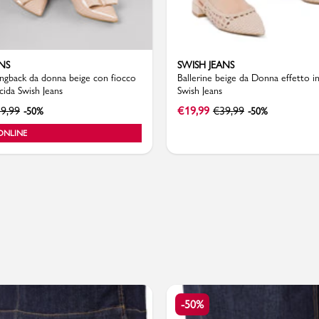
NS
SWISH JEANS
PMagazine
lingback da donna beige con fiocco
Ballerine beige da Donna effetto i
ucida Swish Jeans
Swish Jeans
9,99
€
19,99
€
39,99
-50%
-50%
ONLINE
-50%