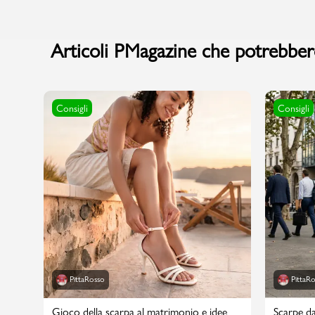
Articoli PMagazine che potrebbero
Consigli
Consigli
PittaRosso
PittaR
Gioco della scarpa al matrimonio e idee
Scarpe da