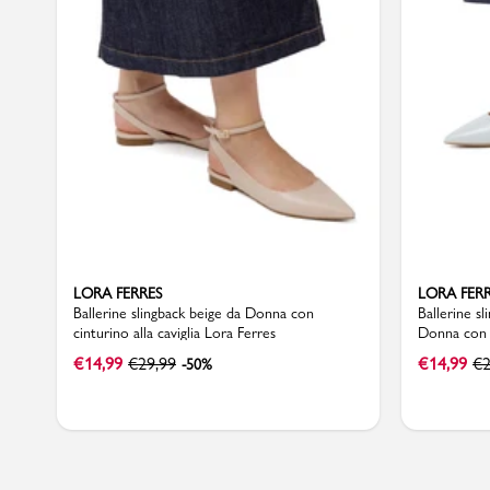
LORA FERRES
LORA FER
Ballerine slingback beige da Donna con
Ballerine s
cinturino alla caviglia Lora Ferres
Donna con f
€
14,99
€
29,99
€
14,99
€
2
-50%