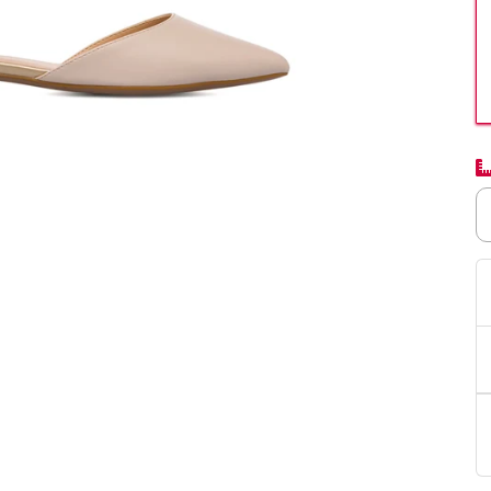
PittaRosso
Donna
mano: la guida
Back to School 2026: la guida definitiva per il
nsieri
rientro a scuola