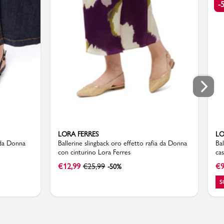
-
LORA FERRES
LO
 da Donna
Ballerine slingback oro effetto rafia da Donna
Ba
con cinturino Lora Ferres
cas
€
12,99
€
25,99
€
9
-50%
S