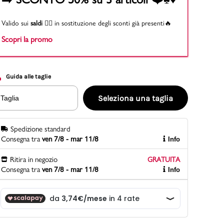
Valido sui
saldi
👉🏻 in sostituzione degli sconti già presenti🔥
Scopri la promo
PittaRosso
Scopri di più
Gioco della scarpa al matrimonio e idee
divertenti con le calzature
Guida alle taglie
Seleziona una taglia
Taglia
Spedizione standard
Consegna tra
ven 7/8 - mar 11/8
Info
Ritira in negozio
GRATUITA
Consegna tra
ven 7/8 - mar 11/8
Info