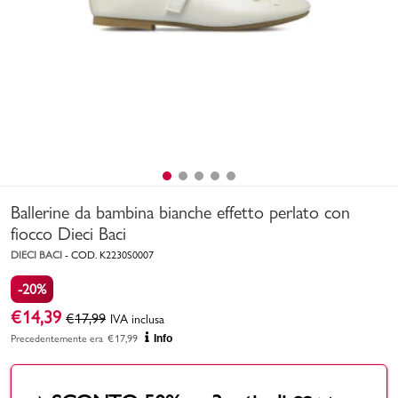
Uomo
Bambino
Sport
Valigie
Ballerine da bambina bianche effetto perlato con
fiocco Dieci Baci
DIECI BACI
-
COD.
K2230S0007
-20%
Marchi
PMagazine
€
14,39
€
17,99
IVA inclusa
Precedentemente era
€
17,99
Info
Accedi | Registrati
Carrello