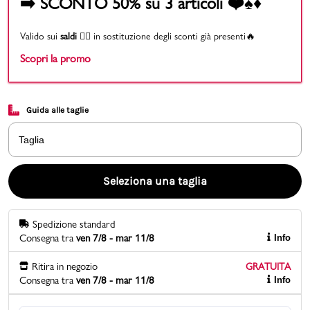
➡️ SCONTO 50% su 3 articoli ❤️♠️♦️
Promo & News
Valido sui
saldi
👉🏻 in sostituzione degli sconti già presenti🔥
Scopri la promo
negozi
contatti
Guida alle taglie
pcard
Taglia
Gift card
Seleziona una taglia
Spedizione standard
Consegna tra
ven 7/8 - mar 11/8
Info
Ritira in negozio
GRATUITA
Consegna tra
ven 7/8 - mar 11/8
Info