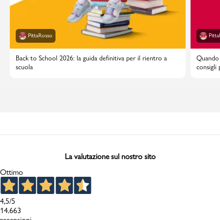
PittaRosso
Pitt
Back to School 2026: la guida definitiva per il rientro a
Quando i
scuola
consigli
La valutazione sul nostro sito
Ottimo
4,5
/5
14.663
recensioni