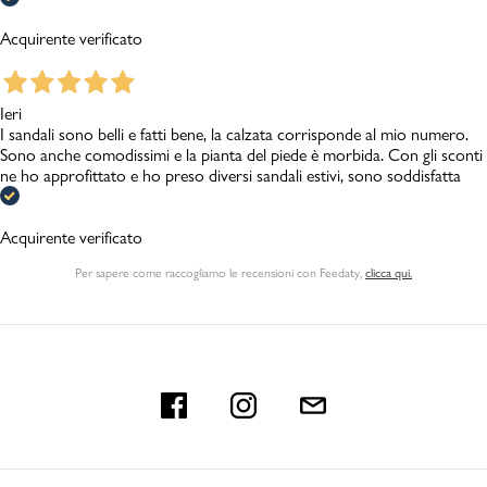
Acquirente verificato
Ieri
I sandali sono belli e fatti bene, la calzata corrisponde al mio numero.
Sono anche comodissimi e la pianta del piede è morbida. Con gli sconti
ne ho approfittato e ho preso diversi sandali estivi, sono soddisfatta
Acquirente verificato
Per sapere come raccogliamo le recensioni con Feedaty
,
clicca qui.