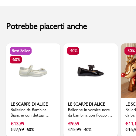
al momento della consegna. Il costo del Contrassegno è pari € 5,00.
Per info sui
Tempi di Spedizione
,
clicca qui
.
Potrebbe piacerti anche
Best Seller
-40%
-30%
-50%
LE SCARPE DI ALICE
LE SCARPE DI ALICE
LE SC
Ballerine da Bambina
Ballerine in vernice nere
Baller
Bianche con dettagli
da bambina con fiocco Le
da ba
glitter Le scarpe di Alice
Scarpe di Alice
Scarpe
€
13,99
€
9,59
€
11,
€
27,99
€
15,99
€
15,
-50%
-40%