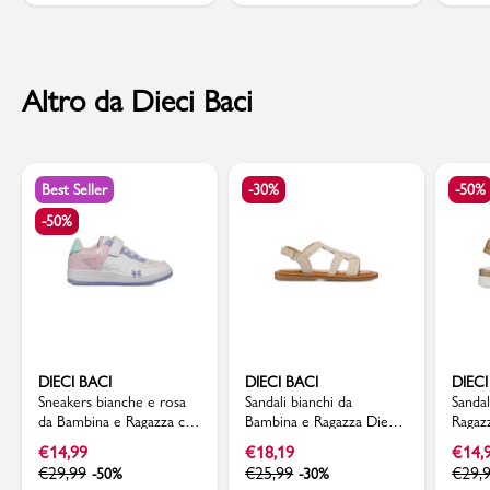
Altro da Dieci Baci
Best Seller
-30%
-50%
-50%
DIECI BACI
DIECI BACI
DIECI
Sneakers bianche e rosa
Sandali bianchi da
Sanda
da Bambina e Ragazza con
Bambina e Ragazza Dieci
Ragaz
dettaglio farfalle Dieci
Baci effetto crochet
Fiori 
€
14,99
€
18,19
€
14,
Baci
€
29,99
€
25,99
€
29,
-50%
-30%