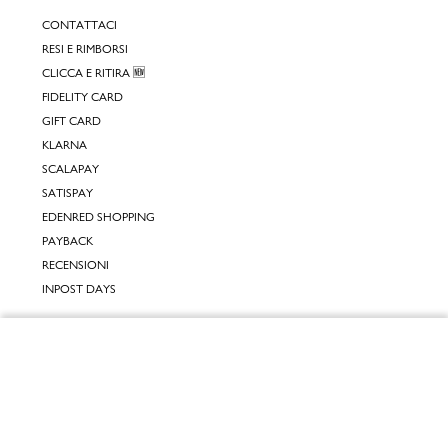
CONTATTACI
RESI E RIMBORSI
CLICCA E RITIRA 🆕
FIDELITY CARD
GIFT CARD
KLARNA
SCALAPAY
SATISPAY
EDENRED SHOPPING
PAYBACK
RECENSIONI
INPOST DAYS
INFORMATIVE
Chiudi
INFORMATIVA ONLINE
INFORMATIVA LAVORA CON NOI
Vai al mio carrello
INFORMATIVA ACCESSIBILITÀ