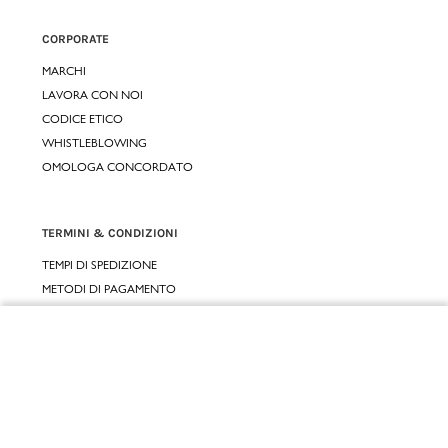
CORPORATE
MARCHI
LAVORA CON NOI
CODICE ETICO
WHISTLEBLOWING
OMOLOGA CONCORDATO
TERMINI & CONDIZIONI
TEMPI DI SPEDIZIONE
METODI DI PAGAMENTO
CONDIZIONI D'USO
CONDIZIONI DI VENDITA
Chiudi
GARANZIA LEGALE
GARANZIA CONVENZIONALE
Vai al mio carrello