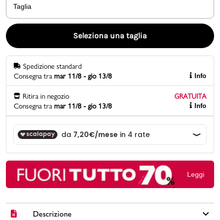
Taglia
Promo & News
Seleziona una taglia
negozi
Spedizione standard
contatti
Consegna tra
mar 11/8 - gio 13/8
Info
pcard
Ritira in negozio
GRATUITA
Consegna tra
mar 11/8 - gio 13/8
Info
Gift card
Leggi
Descrizione