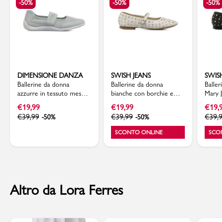
-50%
-50%
-50%
DIMENSIONE DANZA
SWISH JEANS
SWIS
Ballerine da donna
Ballerine da donna
Balle
azzurre in tessuto mesh
bianche con borchie e
Mary 
Dimensione Danza
cinturino Swish Jeans
dorat
€
19,99
€
19,99
€
19,
€
39,99
€
39,99
€
39,
-50%
-50%
SCONTO ONLINE
SCO
Altro da Lora Ferres