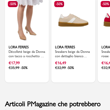
-50%
-50%
-50%
LORA FERRES
LORA FERRES
LORA
Décolleté beige da Donna
Sneakers beige da Donna
Sneak
con tacco a rocchetto 7
con dettaglio bianco
rosse 
cm Lora Ferres
laterale Lora Ferres
Lora 
€
17,99
€
16,49
€
16,
€
35,99
€
32,99
€
32,
-50%
-50%
Articoli PMagazine che potrebbero