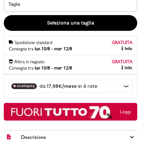
Taglia
Promo & News
Seleziona una taglia
negozi
Spedizione standard
GRATUITA
contatti
Consegna tra
lun 10/8 - mer 12/8
Info
pcard
Ritira in negozio
GRATUITA
Consegna tra
lun 10/8 - mer 12/8
Info
Gift card
Leggi
Descrizione