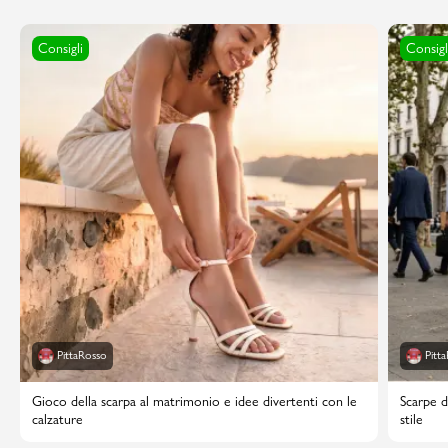
Consigli
Consigl
PittaRosso
Pitt
Gioco della scarpa al matrimonio e idee divertenti con le
Scarpe d
calzature
stile