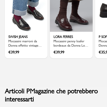
SWISH JEANS
LORA FERRES
P SO
Mocassini marroni da
Mocassini penny loafer
Mocas
Donna effetto vintage
bordeaux da Donna Lora
Donna
Swish Jeans
Ferres
piton
€
39,99
€
39,99
€
35,
Articoli PMagazine che potrebbero
interessarti