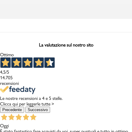
La valutazione sul nostro sito
Ottimo
4,5
/5
14.705
recensioni
Le nostre recensioni a 4 e 5 stelle.
Clicca qui per leggerle tutte >
Precedente
Successivo
Oggi
È stato fantastico fare acquisti da voi, super puntuali e tutto in ottimo