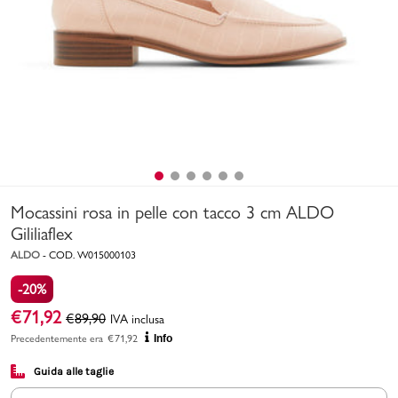
Uomo
Bambino
Sport
Valigie
Mocassini rosa in pelle con tacco 3 cm ALDO
Gililiaflex
ALDO
-
COD.
W015000103
-20%
Marchi
PMagazine
€
71,92
€
89,90
IVA inclusa
Precedentemente era
€
71,92
Info
Accedi | Registrati
Guida alle taglie
Carrello