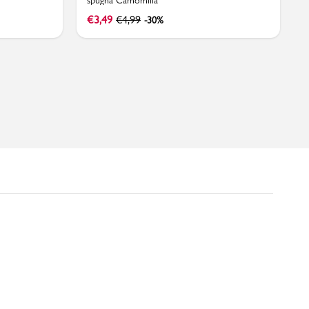
spugna Camomilla
€
3,49
€
4,99
-30%