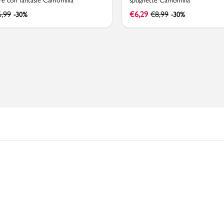
re con fantasie Camomilla
spugnette Camomilla
6,99
€
6,29
€
8,99
-30%
-30%
PMagazine