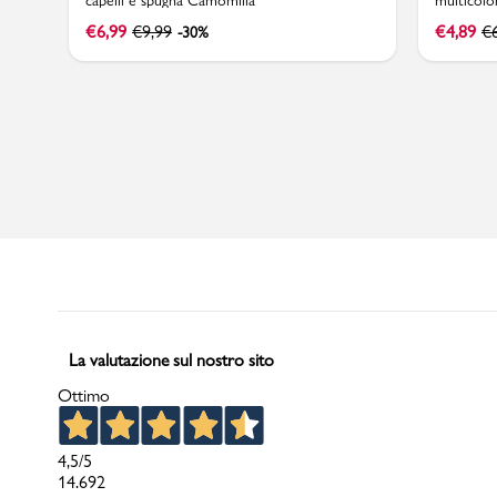
capelli e spugna Camomilla
multicolo
€
6,99
€
9,99
€
4,89
€
-30%
Marchi
Accedi | Registrati
Carrello
Promo & News
negozi
La valutazione sul nostro sito
contatti
Ottimo
pcard
4,5
/5
Gift card
14.692