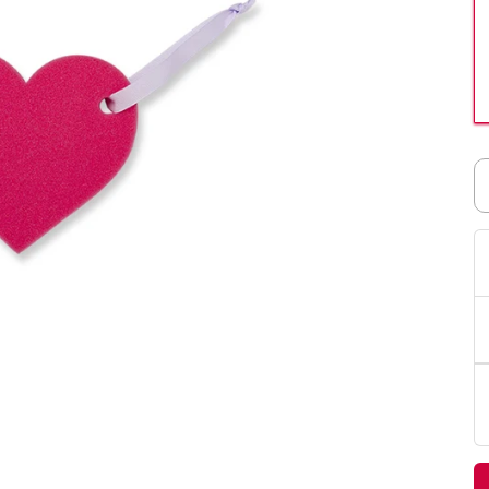
PittaRosso
Donna
mano: la guida
Back to School 2026: la guida definitiva per il
nsieri
rientro a scuola