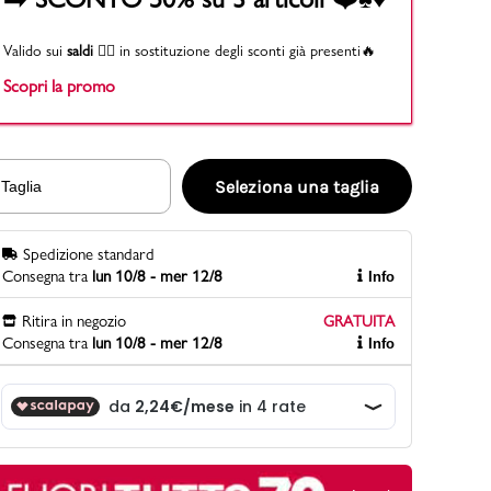
Valido sui
saldi
👉🏻 in sostituzione degli sconti già presenti🔥
Scopri la promo
PittaRosso
Scopri di più
Gioco della scarpa al matrimonio e idee
divertenti con le calzature
Seleziona una taglia
Taglia
Spedizione standard
Consegna tra
lun 10/8 - mer 12/8
Info
Ritira in negozio
GRATUITA
Consegna tra
lun 10/8 - mer 12/8
Info