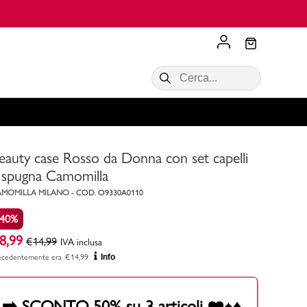
Scopri di più
VALIGIE CIAK
SALDI Donna
Scopri di più!
Acquista ora
Acquista ora
eauty case Rosso da Donna con set capelli
RONCATO
Acquista ora
Consigli
 spugna Camomilla
AMOMILLA MILANO
-
COD.
O9330A0110
Acquista
-40%
8,99
€
14,99
IVA inclusa
ecedentemente era
€
14,99
Info
➡️ SCONTO 50% su 3 articoli ❤️♠️♦️