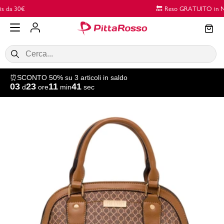
Vai al contenuto principale
🔙 Reso GRATUITO in Negozio
⏰SCONTO 50% su 3 articoli in saldo
03
23
11
40
d
ore
min
sec
SALDI
Donna