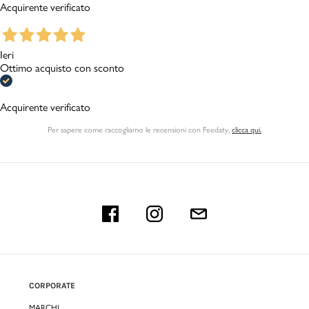
Acquirente verificato
Ieri
Ottimo acquisto con sconto
Acquirente verificato
Per sapere come raccogliamo le recensioni con Feedaty
,
clicca qui.
CORPORATE
MARCHI