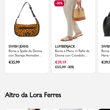
-30%
SWISH JEANS
LUMBERJACK
SWIS
Borsa a Spalla da Donna
Borsa a Mano in Rafia da
Borsa
con Stampa Animalier
Donna con Ciondolo
Nera 
Swish Jeans
rimovibile Logo
Imbot
€
35,99
€
39,19
€
39,
Lumberjack
€
55,99
-30%
Altro da Lora Ferres