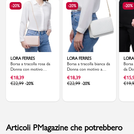
-20%
-20%
-20%
LORA FERRES
LORA FERRES
LORA
Borsa a tracolla rosa da
Borsa a tracolla bianca da
Borsa 
Donna con motivo
Donna con motivo a
da Do
trapuntato Lora Ferres
Chevron Lora Ferres
dorat
€
18,39
€
18,39
€
15,
€
22,99
€
22,99
€
19,
-20%
-20%
Articoli PMagazine che potrebbero