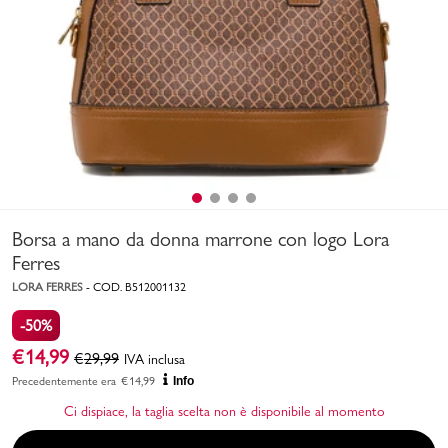
Uomo
Bambino
Sport
Valigie
Borsa a mano da donna marrone con logo Lora
Ferres
LORA FERRES
-
COD.
B512001132
-50%
Marchi
PMagazine
€
14,99
€
29,99
IVA inclusa
Precedentemente era
€
14,99
Info
Accedi | Registrati
Ci dispiace, la taglia scelta non è disponibile al momento
Carrello