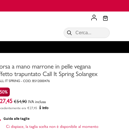
Scopri di più
VALIGIE CIAK
SALDI Donna
Scopri di più!
Acquista ora
Acquista ora
orsa a mano marrone in pelle vegana
RONCATO
Acquista ora
Consigli
ffetto trapuntato Call It Spring Solangex
LL IT SPRING
-
COD.
B512000476
Acquista
-50%
27,45
€
54,90
IVA inclusa
ecedentemente era
€
27,45
Info
Guida alle taglie
Ci dispiace, la taglia scelta non è disponibile al momento