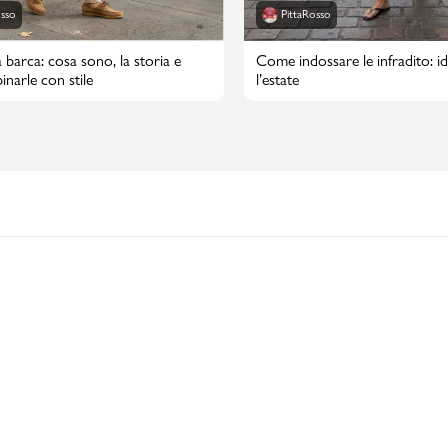
osso
PittaRosso
 barca: cosa sono, la storia e
Come indossare le infradito: id
narle con stile
l’estate