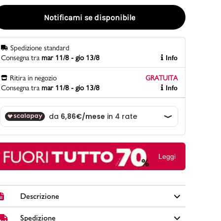
Notificami se disponibile
PittaRosso
Scopri di più
Spedizione standard
Consegna tra
mar 11/8 - gio 13/8
Info
Gioco della scarpa al matrimonio e idee
divertenti con le calzature
Ritira in negozio
GRATUITA
Consegna tra
mar 11/8 - gio 13/8
Info
Leggi
Descrizione
Spedizione
Interamente vegana, spaziosa e facile da trasportare, la