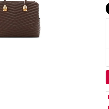
PittaRosso
Donna
mano: la guida
Back to School 2026: la guida definitiva per il
nsieri
rientro a scuola