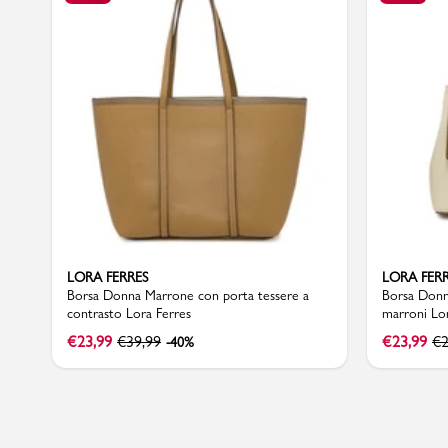
Sport
LORA FERRES
LORA FER
Borsa Donna Marrone con porta tessere a
Borsa Donn
contrasto Lora Ferres
marroni Lor
€
23,99
€
39,99
€
23,99
€
2
-40%