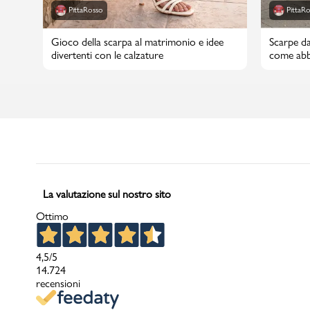
PittaRosso
PittaR
Gioco della scarpa al matrimonio e idee
Scarpe da
divertenti con le calzature
come abbi
La valutazione sul nostro sito
Ottimo
4,5
/5
14.724
recensioni