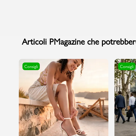
Marchi
Articoli PMagazine che potrebbero
Accedi | Registrati
Carrello
Consigli
Consigli
Promo & News
negozi
contatti
pcard
Gift card