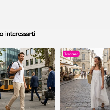
PMagazine
 interessarti
Tendenze