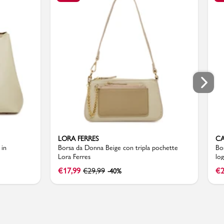
LORA FERRES
CA
 in
Borsa da Donna Beige con tripla pochette
Bo
Lora Ferres
lo
€
17,99
€
29,99
€
2
-40%