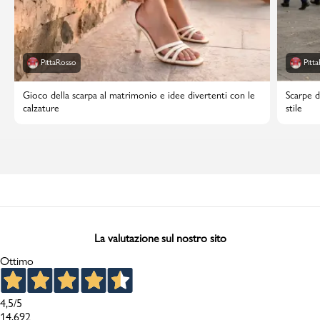
PittaRosso
Pitt
Gioco della scarpa al matrimonio e idee divertenti con le
Scarpe d
calzature
stile
La valutazione sul nostro sito
Ottimo
4,5
/5
14.692