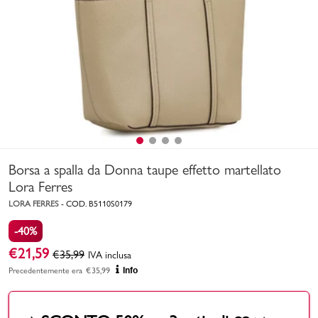
Uomo
Bambino
Sport
Valigie
Borsa a spalla da Donna taupe effetto martellato
Lora Ferres
LORA FERRES
-
COD.
B5110S0179
-40%
Marchi
PMagazine
€
21,59
€
35,99
IVA inclusa
Precedentemente era
€
35,99
Info
Accedi | Registrati
Carrello