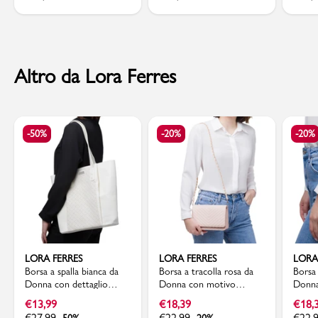
Altro da Lora Ferres
-50%
-20%
-20%
LORA FERRES
LORA FERRES
LORA
Borsa a spalla bianca da
Borsa a tracolla rosa da
Borsa 
Donna con dettaglio
Donna con motivo
Donna
traforato Lora Ferres
trapuntato Lora Ferres
Chevr
€
13,99
€
18,39
€
18,
€
27,99
€
22,99
€
22,
-50%
-20%