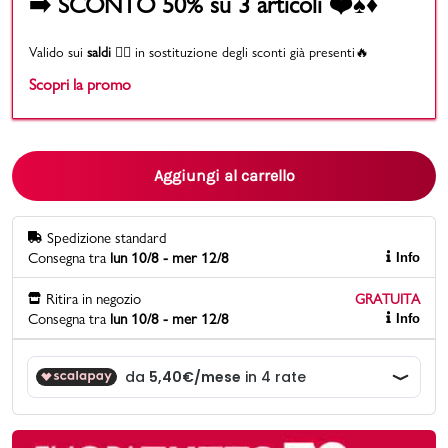
➡️ SCONTO 50% su 3 articoli ❤️♠️♦️
Promo & News
Valido sui
saldi
👉🏻 in sostituzione degli sconti già presenti🔥
Scopri la promo
negozi
contatti
Aggiungi al carrello
pcard
Gift card
Spedizione standard
Consegna tra
lun 10/8 - mer 12/8
Info
Ritira in negozio
GRATUITA
Consegna tra
lun 10/8 - mer 12/8
Info