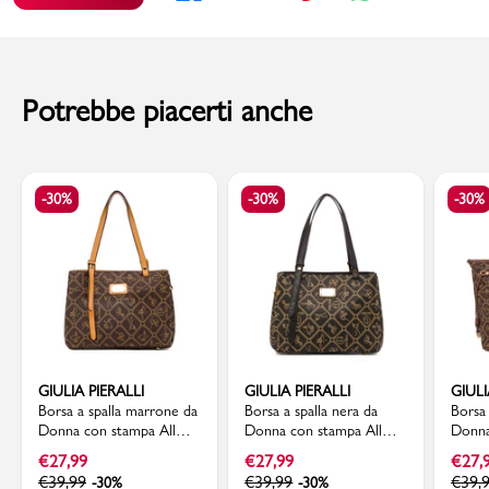
Materiale: Materiale sintetico
al momento della consegna. Il costo del Contrassegno è pari € 5,00.
Misure (lunghezza x altezza x profondità): 34 x 24 x 15
cm
Per info sui
Tempi di Spedizione
,
clicca qui
.
Codice articolo: BF-SS26-353
Potrebbe piacerti anche
-30%
-30%
-30%
GIULIA PIERALLI
GIULIA PIERALLI
GIULI
Borsa a spalla marrone da
Borsa a spalla nera da
Borsa
Donna con stampa All
Donna con stampa All
Donna
Over Giulia Pieralli
Over Giulia Pieralli
Giulia 
€
27,99
€
27,99
€
27,
€
39,99
€
39,99
€
39,
-30%
-30%