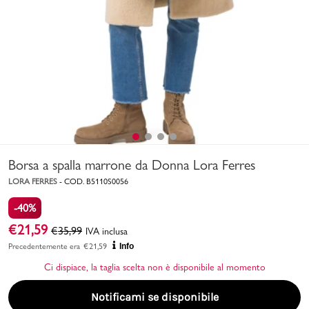
Uomo
Bambino
Sport
Valigie
Borsa a spalla marrone da Donna Lora Ferres
LORA FERRES
-
COD.
B5110S0056
-40%
€
21,59
€
35,99
IVA inclusa
Marchi
PMagazine
Precedentemente era
€
21,59
Info
Ci dispiace, la taglia scelta non è disponibile al momento
Accedi | Registrati
Notificami se disponibile
Carrello