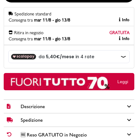
Spedizione standard
Promo & News
Consegna tra
mar 11/8 - gio 13/8
Info
negozi
Ritira in negozio
GRATUITA
Consegna tra
mar 11/8 - gio 13/8
Info
contatti
pcard
Gift card
Leggi
Descrizione
Spedizione
Elegante borsa a spalla marrone da donna, firmata Lora Ferres.
Perfetta per un look casual-chic, questa borsa è realizzata in
similpelle effetto lucido. La chiusura con zip garantisce la
✅
Spedizione Standard GRATUITA DA € 30
➡️ Consegna in
2-5
🆓 Reso GRATUITO in Negozio