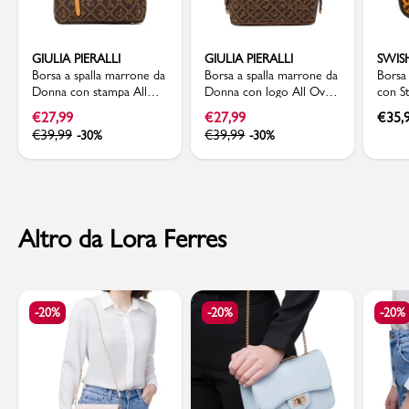
GIULIA PIERALLI
GIULIA PIERALLI
SWIS
Borsa a spalla marrone da
Borsa a spalla marrone da
Borsa
Donna con stampa All
Donna con logo All Over
con S
Over Giulia Pieralli
Giulia Pieralli
Swish 
€
27,99
€
27,99
€
35,
€
39,99
€
39,99
-30%
-30%
Altro da Lora Ferres
-20%
-20%
-20%