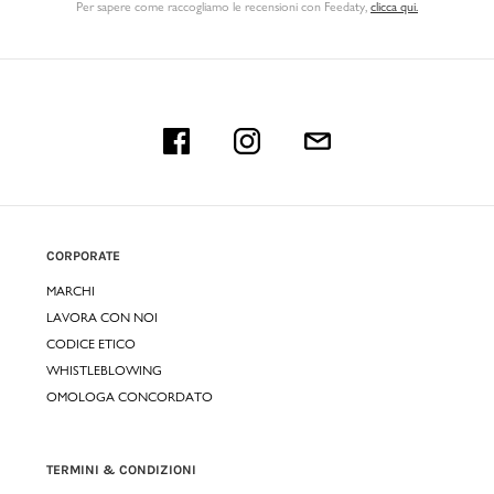
Per sapere come raccogliamo le recensioni con Feedaty
,
clicca qui.
CORPORATE
MARCHI
LAVORA CON NOI
CODICE ETICO
WHISTLEBLOWING
OMOLOGA CONCORDATO
TERMINI & CONDIZIONI