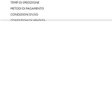
TEMPI DI SPEDIZIONE
METODI DI PAGAMENTO
CONDIZIONI D'USO
CONDIZIONI DI VENDITA
GARANZIA LEGALE
Chiudi
GARANZIA CONVENZIONALE
Vai al mio carrello
SERVIZIO CLIENTI
CONTATTACI
RESI E RIMBORSI
CLICCA E RITIRA 🆕
FIDELITY CARD
GIFT CARD
KLARNA
SCALAPAY
SATISPAY
EDENRED SHOPPING
PAYBACK