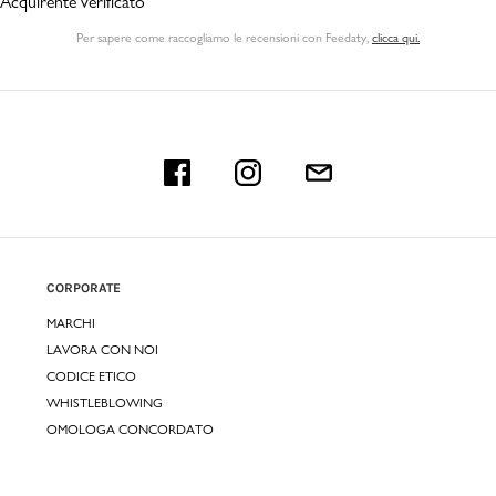
Acquirente verificato
Per sapere come raccogliamo le recensioni con Feedaty
,
clicca qui.
CORPORATE
MARCHI
LAVORA CON NOI
CODICE ETICO
WHISTLEBLOWING
OMOLOGA CONCORDATO