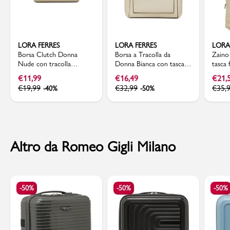
LORA FERRES
LORA FERRES
LORA
Borsa Clutch Donna
Borsa a Tracolla da
Zaino
Nude con tracolla
Donna Bianca con tasca
tasca 
rimovibile Lora Ferres
Lora Ferres
€
11,99
€
16,49
€
21,
€
19,99
€
32,99
€
35,
-40%
-50%
Altro da Romeo Gigli Milano
-50%
-50%
-50%