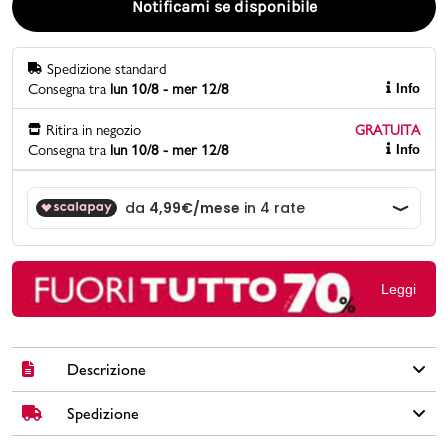
Notificami se disponibile
Promo & News
Spedizione standard
Consegna tra
lun 10/8 - mer 12/8
Info
negozi
Ritira in negozio
GRATUITA
contatti
Consegna tra
lun 10/8 - mer 12/8
Info
pcard
Gift card
Leggi
Descrizione
Spedizione
Borsa a tracolla da donna Romeo Gigli Milano Cristy colore
nude in similpelle, tracolla regolabile, chiusura con zip e interno