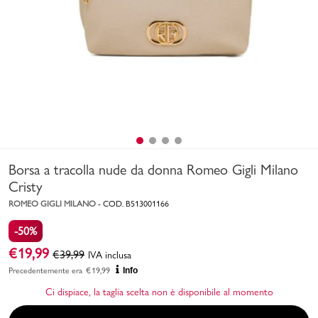
Uomo
Bambino
Sport
Valigie
Borsa a tracolla nude da donna Romeo Gigli Milano
Cristy
ROMEO GIGLI MILANO
-
COD.
B513001166
-50%
Marchi
PMagazine
€
19,99
€
39,99
IVA inclusa
Precedentemente era
€
19,99
Info
Accedi | Registrati
Ci dispiace, la taglia scelta non è disponibile al momento
Carrello