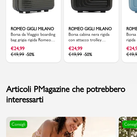
ROMEO GIGLI MILANO
ROMEO GIGLI MILANO
ROME
Borsa da Viaggio boarding
Borsa cabina nera rigida
Borsa
bag grigia rigida Romeo
con attacco trolley
rigida
Gigli Milano
Romeo Gigi Milano
Romeo
€
24,99
€
24,99
€
24,
€
49,99
€
49,99
€
49,
-50%
-50%
Articoli PMagazine che potrebbero
interessarti
Consigli
Consigl