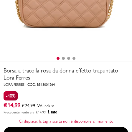
Uomo
Bambino
Sport
Valigie
Borsa a tracolla rosa da donna effetto trapuntato
Lora Ferres
LORA FERRES
-
COD.
B513001264
-40%
Marchi
PMagazine
€
14,99
€
24,99
IVA inclusa
Precedentemente era
€
14,99
Info
Accedi | Registrati
Ci dispiace, la taglia scelta non è disponibile al momento
Carrello