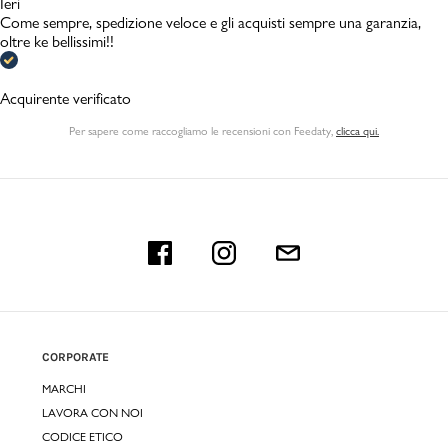
Ieri
Come sempre, spedizione veloce e gli acquisti sempre una garanzia,
oltre ke bellissimi!!
Acquirente verificato
Per sapere come raccogliamo le recensioni con Feedaty
,
clicca qui.
CORPORATE
MARCHI
LAVORA CON NOI
CODICE ETICO