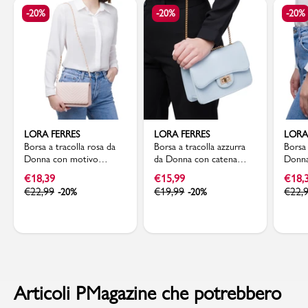
-20%
-20%
-20%
LORA FERRES
LORA FERRES
LORA
Borsa a tracolla rosa da
Borsa a tracolla azzurra
Borsa 
Donna con motivo
da Donna con catena
Donna
trapuntato Lora Ferres
dorata Lora Ferres
Chevr
€
18,39
€
15,99
€
18,
€
22,99
€
19,99
€
22,
-20%
-20%
Articoli PMagazine che potrebbero