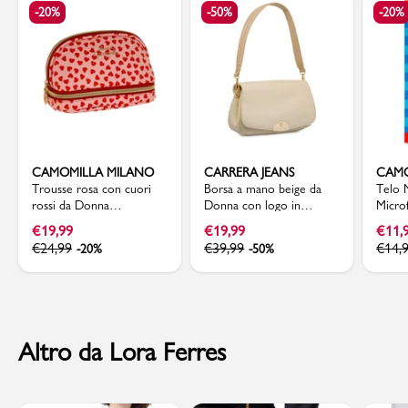
-20%
-50%
-20%
CAMOMILLA MILANO
CARRERA JEANS
CAMO
Trousse rosa con cuori
Borsa a mano beige da
Telo 
rossi da Donna
Donna con logo in
Micro
Camomilla Milano
metallo Carrera Jeans
Color
€
19,99
€
19,99
€
11,
Camom
€
24,99
€
39,99
€
14,
-20%
-50%
Altro da Lora Ferres