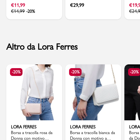
Colorata e Righe Blu
Dimensione Danza
Camom
€
11,99
€
29,99
€
19,
Camomilla Milano
€
14,99
€
24,
-20%
Altro da Lora Ferres
-20%
-20%
-20%
LORA FERRES
LORA FERRES
LORA
Borsa a tracolla rosa da
Borsa a tracolla bianca da
Borsa 
Donna con motivo
Donna con motivo a
da Do