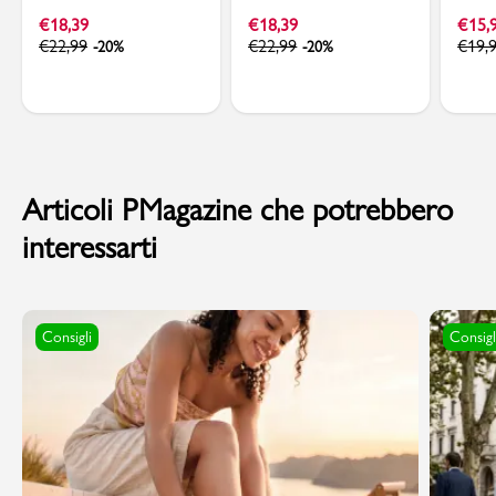
trapuntato Lora Ferres
Chevron Lora Ferres
dorat
€
18,39
€
18,39
€
15,
€
22,99
€
22,99
€
19,
-20%
-20%
Articoli PMagazine che potrebbero
interessarti
Consigli
Consigl