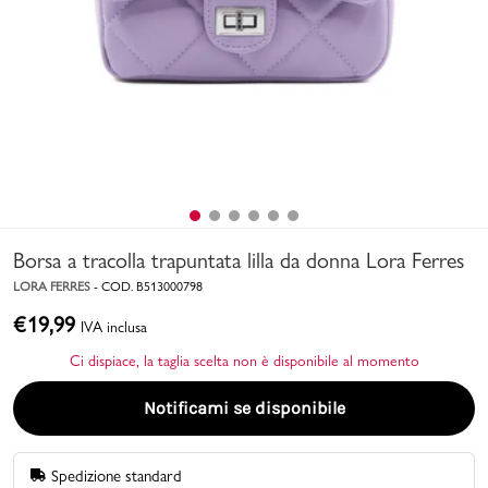
Uomo
Bambino
Sport
Valigie
Borsa a tracolla trapuntata lilla da donna Lora Ferres
LORA FERRES
-
COD.
B513000798
€
19,99
IVA inclusa
Ci dispiace, la taglia scelta non è disponibile al momento
Marchi
PMagazine
Notificami se disponibile
Accedi | Registrati
Spedizione standard
Carrello