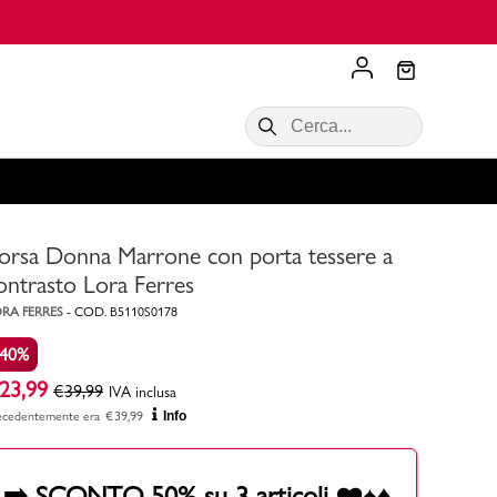
Scopri di più
VALIGIE CIAK
SALDI Donna
Scopri di più!
Acquista ora
Acquista ora
orsa Donna Marrone con porta tessere a
RONCATO
Acquista ora
Consigli
ontrasto Lora Ferres
RA FERRES
-
COD.
B5110S0178
Acquista
-40%
23,99
€
39,99
IVA inclusa
ecedentemente era
€
39,99
Info
➡️ SCONTO 50% su 3 articoli ❤️♠️♦️