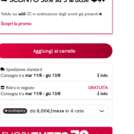
Valido sui
saldi
👉🏻 in sostituzione degli sconti già presenti🔥
Scopri la promo
PittaRosso
Scopri di più
Gioco della scarpa al matrimonio e idee
divertenti con le calzature
Aggiungi al carrello
Spedizione standard
Consegna tra
mar 11/8 - gio 13/8
Info
Ritira in negozio
GRATUITA
Consegna tra
mar 11/8 - gio 13/8
Info