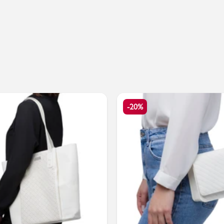
Valigie
-20%