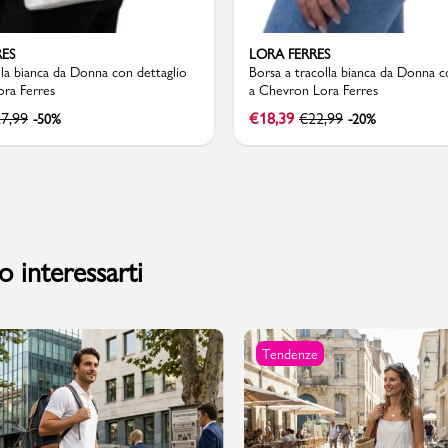
RES
LORA FERRES
lla bianca da Donna con dettaglio
Borsa a tracolla bianca da Donna 
ora Ferres
a Chevron Lora Ferres
PMagazine
7,99
€
18,39
€
22,99
-50%
-20%
 interessarti
Tendenze