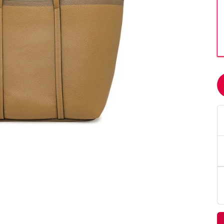
PittaRosso
Donna
mano: la guida
Back to School 2026: la guida definitiva per il
nsieri
rientro a scuola