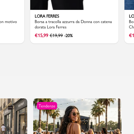
LORA FERRES
LO
con motivo
Borsa a tracolla azzurra da Donna con catena
Bo
dorata Lora Ferres
Ch
€
15,99
€
19,99
€
1
-20%
Tendenze