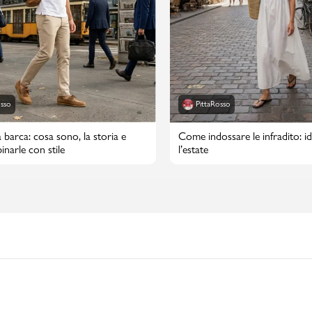
osso
PittaRosso
 barca: cosa sono, la storia e
Come indossare le infradito: id
narle con stile
l’estate