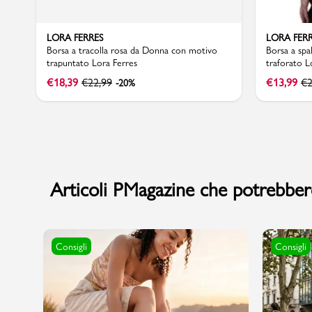
LORA FERRES
LORA FER
Borsa a tracolla rosa da Donna con motivo
Borsa a spa
trapuntato Lora Ferres
traforato L
Marchi
€
18,39
€
22,99
€
13,99
€
2
-20%
Accedi | Registrati
Carrello
Promo & News
Articoli PMagazine che potrebbero
negozi
contatti
Consigli
Consigli
pcard
Gift card