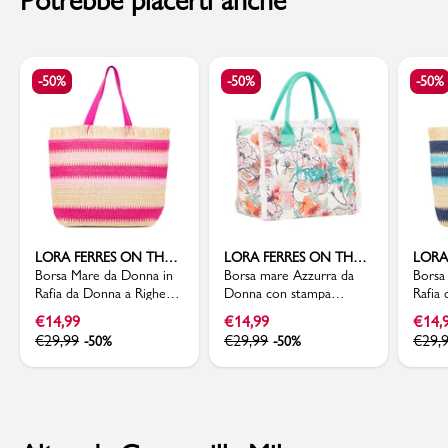
-50%
-50%
-50%
LORA FERRES ON THE BEACH
LORA FERRES ON THE BEACH
Borsa Mare da Donna in
Borsa mare Azzurra da
Borsa
Rafia da Donna a Righe
Donna con stampa
Rafia
Rosa con Frange Lora
Floreale e Frange Lora
Azzur
€
14,99
€
14,99
€
14,
Ferres On The Beach
Ferres On The Beach
Ferre
€
29,99
€
29,99
€
29,
-50%
-50%