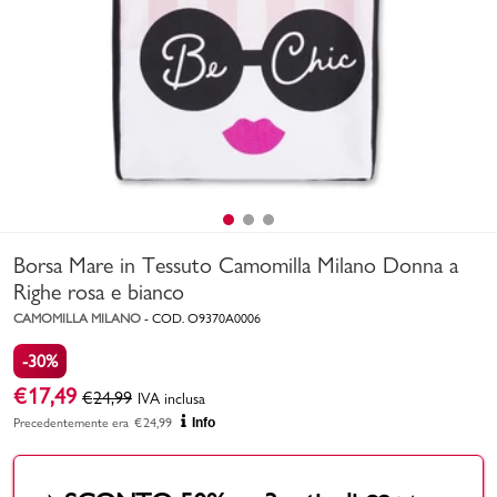
Uomo
Bambino
Sport
Valigie
Borsa Mare in Tessuto Camomilla Milano Donna a
Righe rosa e bianco
CAMOMILLA MILANO
-
COD.
O9370A0006
-30%
Marchi
PMagazine
€
17,49
€
24,99
IVA inclusa
Precedentemente era
€
24,99
Info
Accedi | Registrati
Carrello