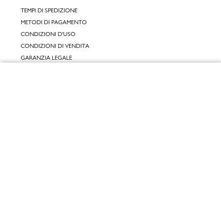
TEMPI DI SPEDIZIONE
METODI DI PAGAMENTO
CONDIZIONI D'USO
CONDIZIONI DI VENDITA
GARANZIA LEGALE
GARANZIA CONVENZIONALE
Chiudi
SERVIZIO CLIENTI
Vai al mio carrello
CONTATTACI
RESI E RIMBORSI
CLICCA E RITIRA 🆕
FIDELITY CARD
GIFT CARD
KLARNA
SCALAPAY
SATISPAY
EDENRED SHOPPING