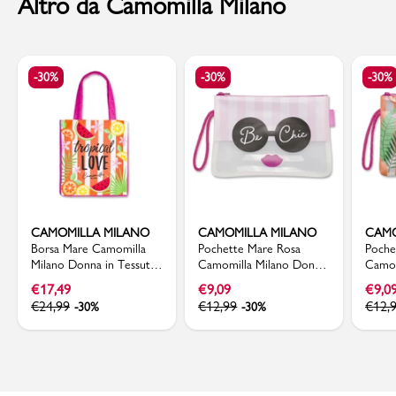
Altro da Camomilla Milano
-30%
-30%
-30%
CAMOMILLA MILANO
CAMOMILLA MILANO
CAMO
Borsa Mare Camomilla
Pochette Mare Rosa
Poche
Milano Donna in Tessuto
Camomilla Milano Donna
Camom
Tropical Love
in Plastica Trasparente
Fantas
€
17,49
€
9,09
€
9,0
€
24,99
€
12,99
€
12,
-30%
-30%