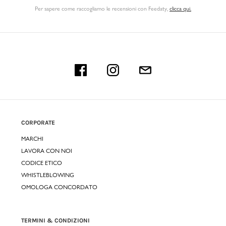
Per sapere come raccogliamo le recensioni con Feedaty
,
clicca qui.
CORPORATE
MARCHI
LAVORA CON NOI
CODICE ETICO
WHISTLEBLOWING
OMOLOGA CONCORDATO
TERMINI & CONDIZIONI