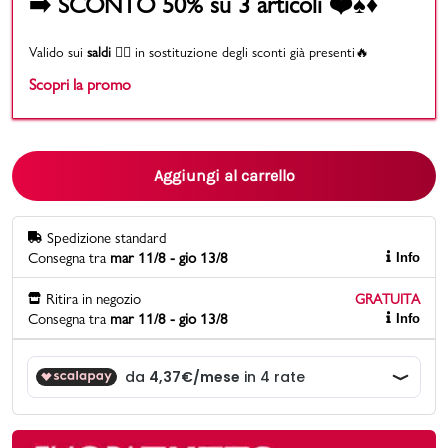
➡️ SCONTO 50% su 3 articoli ❤️♠️♦️
Promo & News
Valido sui
saldi
👉🏻 in sostituzione degli sconti già presenti🔥
Scopri la promo
negozi
contatti
Aggiungi al carrello
pcard
Gift card
Spedizione standard
Consegna tra
mar 11/8 - gio 13/8
Info
Ritira in negozio
GRATUITA
Consegna tra
mar 11/8 - gio 13/8
Info