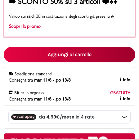
➡️ SCONTO 50% su 3 articoli ❤️♠️♦️
Promo & News
Valido sui
saldi
👉🏻 in sostituzione degli sconti già presenti🔥
Scopri la promo
negozi
contatti
Aggiungi al carrello
pcard
Gift card
Spedizione standard
Consegna tra
mar 11/8 - gio 13/8
Info
Ritira in negozio
GRATUITA
Consegna tra
mar 11/8 - gio 13/8
Info