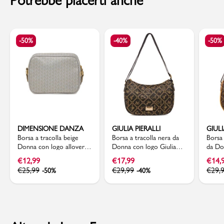
-50%
-40%
-50%
DIMENSIONE DANZA
GIULIA PIERALLI
GIULI
Borsa a tracolla beige
Borsa a tracolla nera da
Borsa
Donna con logo allover
Donna con logo Giulia
da Do
Dimensione Danza
Pieralli
logo A
€
12,99
€
17,99
€
14,
Pierall
€
25,99
€
29,99
€
29,
-50%
-40%