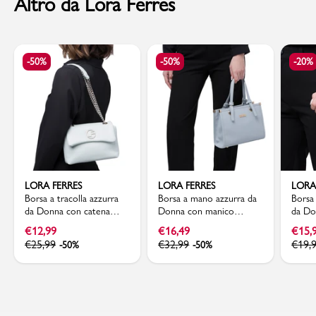
Altro da Lora Ferres
-50%
-50%
-20%
LORA FERRES
LORA FERRES
LORA
Borsa a tracolla azzurra
Borsa a mano azzurra da
Borsa 
da Donna con catena
Donna con manico
da Do
Lora Ferres
dettaglio nodo Lora
dorat
€
12,99
€
16,49
€
15,
Ferres
€
25,99
€
32,99
€
19,
-50%
-50%