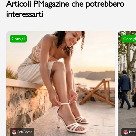
Articoli PMagazine che potrebbero
interessarti
Consigli
Consigl
PittaRosso
Pitt