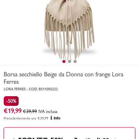
Uomo
Bambino
Sport
Valigie
Borsa secchiello Beige da Donna con frange Lora
Ferres
LORA FERRES
-
COD.
B5110S0222
-50%
Marchi
PMagazine
€
19,99
€
39,99
IVA inclusa
Precedentemente era
€
39,99
Info
Accedi | Registrati
Carrello