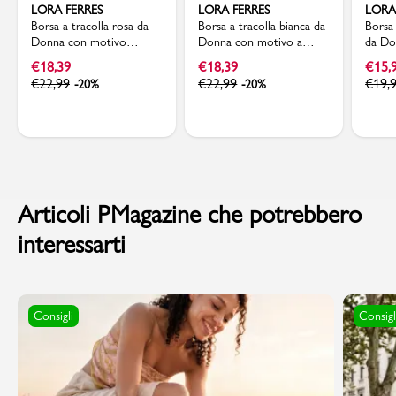
LORA FERRES
LORA FERRES
LORA
Borsa a tracolla rosa da
Borsa a tracolla bianca da
Borsa 
Donna con motivo
Donna con motivo a
da Do
trapuntato Lora Ferres
Chevron Lora Ferres
dorat
€
18,39
€
18,39
€
15,
€
22,99
€
22,99
€
19,
-20%
-20%
Articoli PMagazine che potrebbero
interessarti
Consigli
Consigl