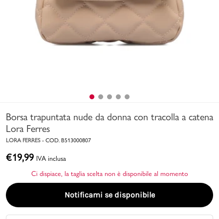
Uomo
Bambino
Sport
Valigie
Borsa trapuntata nude da donna con tracolla a catena
Lora Ferres
LORA FERRES
-
COD.
B513000807
€
19,99
IVA inclusa
Marchi
PMagazine
Ci dispiace, la taglia scelta non è disponibile al momento
Notificami se disponibile
Accedi | Registrati
Carrello