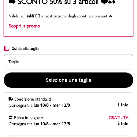
➡️ SCONTO 50% su 3 articoli ❤️♠️♦️
Promo & News
Valido sui
saldi
👉🏻 in sostituzione degli sconti già presenti🔥
Scopri la promo
negozi
contatti
Guida alle taglie
pcard
Taglia
Gift card
Seleziona una taglia
Spedizione standard
Consegna tra
lun 10/8 - mer 12/8
Info
Ritira in negozio
GRATUITA
Consegna tra
lun 10/8 - mer 12/8
Info