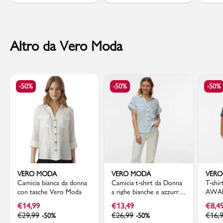
Altro da Vero Moda
-50%
-50%
-50%
VERO MODA
VERO MODA
VER
Camicia bianca da donna
Camicia t-shirt da Donna
T-shi
con tasche Vero Moda
a righe bianche e azzurre
AWAR
Vero Moda
€
14,99
€
13,49
€
8,4
€
29,99
€
26,99
€
16,
-50%
-50%