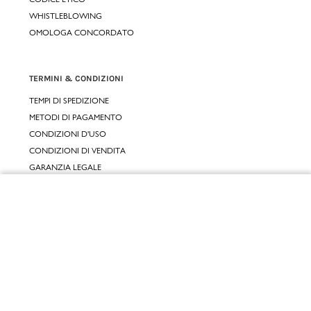
WHISTLEBLOWING
OMOLOGA CONCORDATO
TERMINI & CONDIZIONI
TEMPI DI SPEDIZIONE
METODI DI PAGAMENTO
CONDIZIONI D'USO
CONDIZIONI DI VENDITA
GARANZIA LEGALE
GARANZIA CONVENZIONALE
Chiudi
SERVIZIO CLIENTI
Vai al mio carrello
CONTATTACI
RESI E RIMBORSI
CLICCA E RITIRA 🆕
FIDELITY CARD