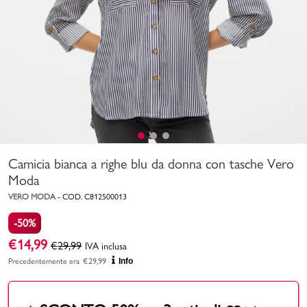
Uomo
Bambino
Sport
Valigie
Camicia bianca a righe blu da donna con tasche Vero
Moda
VERO MODA
-
COD.
C812500013
-50%
Marchi
PMagazine
€
14,99
€
29,99
IVA inclusa
Precedentemente era
€
29,99
Info
Accedi | Registrati
Carrello