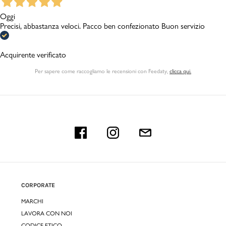
Oggi
Precisi, abbastanza veloci. Pacco ben confezionato Buon servizio
Acquirente verificato
Per sapere come raccogliamo le recensioni con Feedaty
,
clicca qui.
CORPORATE
MARCHI
LAVORA CON NOI
CODICE ETICO