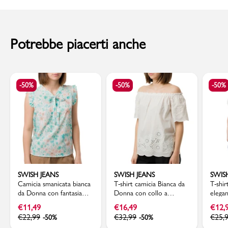
al momento della consegna. Il costo del Contrassegno è pari € 5,00.
Per info sui
Tempi di Spedizione
,
clicca qui
.
Potrebbe piacerti anche
-50%
-50%
-50%
SWISH JEANS
SWISH JEANS
SWIS
Camicia smanicata bianca
T-shirt camicia Bianca da
T-shir
da Donna con fantasia
Donna con collo a
elega
floreale e rouches Swish
barchetta e maniche in
dettag
€
11,49
€
16,49
€
12,
Jeans
Sangallo Swish Jeans
Jeans
€
22,99
€
32,99
€
25,
-50%
-50%