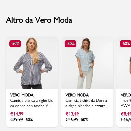
Altro da Vero Moda
-50%
-50%
-50%
VERO MODA
VERO MODA
VER
Camicia bianca a righe blu
Camicia t-shirt da Donna
T-shi
da donna con tasche Vero
a righe bianche e azzurre
AWAR
Moda
Vero Moda
€
14,99
€
13,49
€
8,4
€
29,99
€
26,99
€
16,
-50%
-50%