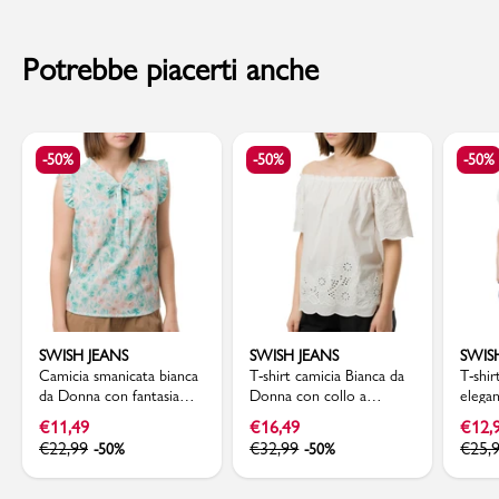
Per info sui
Tempi di Spedizione
,
clicca qui
.
Potrebbe piacerti anche
-50%
-50%
-50%
SWISH JEANS
SWISH JEANS
SWIS
Camicia smanicata bianca
T-shirt camicia Bianca da
T-shir
da Donna con fantasia
Donna con collo a
elega
floreale e rouches Swish
barchetta e maniche in
dettag
€
11,49
€
16,49
€
12,
Jeans
Sangallo Swish Jeans
Jeans
€
22,99
€
32,99
€
25,
-50%
-50%