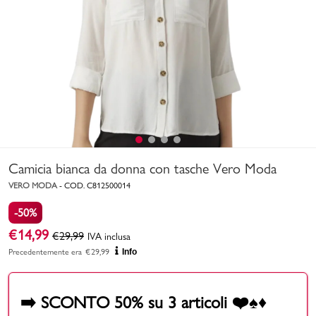
Uomo
Bambino
Sport
Valigie
Camicia bianca da donna con tasche Vero Moda
VERO MODA
-
COD.
C812500014
-50%
€
14,99
€
29,99
IVA inclusa
Marchi
PMagazine
Precedentemente era
€
29,99
Info
Accedi | Registrati
➡️ SCONTO 50% su 3 articoli ❤️♠️♦️
Carrello