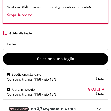
Valido sui
saldi
👉🏻 in sostituzione degli sconti già presenti🔥
Promo & News
Scopri la promo
negozi
Guida alle taglie
contatti
Taglia
pcard
Gift card
Seleziona una taglia
Spedizione standard
Consegna tra
mar 11/8 - gio 13/8
Info
Ritira in negozio
GRATUITA
Consegna tra
mar 11/8 - gio 13/8
Info