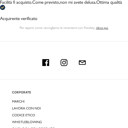
Facilità fi acquisto.Come previsto,non mi avete delusa.Ottima qualità
Acquirente verificato
Per sapere come raccogliamo le recensioni con Feedaty
,
clicca qui.
CORPORATE
MARCHI
LAVORA CON NOI
CODICE ETICO
WHISTLEBLOWING