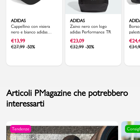
ADIDAS
ADIDAS
ADID
Cappellino con visiera
Zaino nero con logo
Borso
nero e bianco adidas
adidas Performance TR
palest
UEFA EURO24 Official
S 3-St
€
13,99
€
23,09
€
24,
Emblem
€
27,99
€
32,99
€
34,
-50%
-30%
Articoli PMagazine che potrebbero
interessarti
Tendenze
Consigl