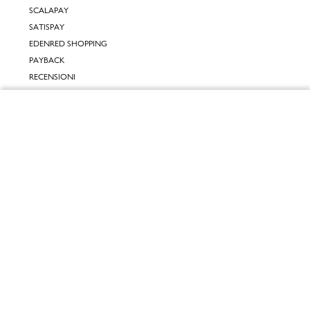
SCALAPAY
SATISPAY
EDENRED SHOPPING
PAYBACK
RECENSIONI
INPOST DAYS
Chiudi
INFORMATIVE
Vai al mio carrello
INFORMATIVA ONLINE
INFORMATIVA LAVORA CON NOI
INFORMATIVA ACCESSIBILITÀ
COOKIE POLICY
PREFERENZE DEI COOKIES