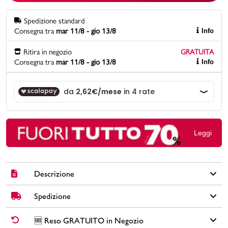
Spedizione standard
Promo & News
Consegna tra
mar 11/8 - gio 13/8
Info
negozi
Ritira in negozio
GRATUITA
Consegna tra
mar 11/8 - gio 13/8
Info
contatti
pcard
Gift card
Leggi
Descrizione
Spedizione
Cappellino nero unisex adidas. Un accessorio semplice ed
elegante, perfetto per completare il tuo look quotidiano. Il logo
adidas in bianco si distingue sul fondo nero, rendendolo un
✅
Spedizione Standard GRATUITA DA € 30
➡️ Consegna in
2-5
🆓 Reso GRATUITO in Negozio
capo riconoscibile e di tendenza. Realizzato in un materiale