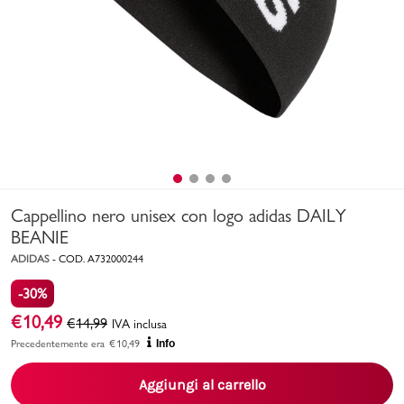
Uomo
Bambino
Sport
Valigie
Cappellino nero unisex con logo adidas DAILY
BEANIE
ADIDAS
-
COD.
A732000244
-30%
Marchi
PMagazine
€
10,49
€
14,99
IVA inclusa
Precedentemente era
€
10,49
Info
Accedi | Registrati
Aggiungi al carrello
Carrello