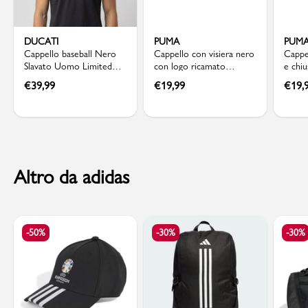
DUCATI
PUMA
PUM
Cappello baseball Nero
Cappello con visiera nero
Cappe
Slavato Uomo Limited
con logo ricamato
e chi
Edition Ducati 100
frontale Puma
Puma 
€
39,99
€
19,99
€
19,
Altro da adidas
-50%
-30%
-30%