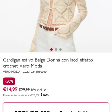
Uomo
Bambino
Sport
Valigie
Cardigan estivo Beige Donna con lacci effetto
crochet Vero Moda
VERO MODA
-
COD.
C8110T0020
-50%
Marchi
PMagazine
€
14,99
€
29,99
IVA inclusa
Precedentemente era
€
29,99
Info
Accedi | Registrati
Carrello