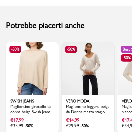
Codice articolo: 10337188
al momento della consegna. Il costo del Contrassegno è pari € 5,00.
Per info sui
Tempi di Spedizione
,
clicca qui
.
Potrebbe piacerti anche
-50%
-50%
Best 
-50%
SWISH JEANS
VERO MODA
VER
Maglioncino girocollo da
Maglioncino leggero beige
Magli
donna beige Swish Jeans
da Donna mezza stagione
bianc
Vero Moda
trama
€
17,99
€
14,99
€
17,
Moda
€
35,99
€
29,99
€
34,
-50%
-50%