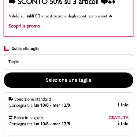
➡️ SCONTO 50% su 3 articoli ❤️♠️♦️
Promo & News
Valido sui
saldi
👉🏻 in sostituzione degli sconti già presenti🔥
Scopri la promo
negozi
contatti
Guida alle taglie
pcard
Taglia
Gift card
Seleziona una taglia
Spedizione standard
Consegna tra
lun 10/8 - mer 12/8
Info
Ritira in negozio
GRATUITA
Consegna tra
lun 10/8 - mer 12/8
Info