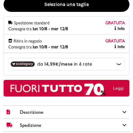
Seleziona una taglia
Promo & News
Spedizione standard
GRATUITA
negozi
Consegna tra
lun 10/8 - mer 12/8
Info
contatti
Ritira in negozio
GRATUITA
Consegna tra
lun 10/8 - mer 12/8
Info
pcard
Gift card
Leggi
Descrizione
Spedizione
Cardiofrequenzimetro Polar A300 colore rosa. Polar A300 �
un activity e fitness tracker che ti aiuta a tenerti in moto e