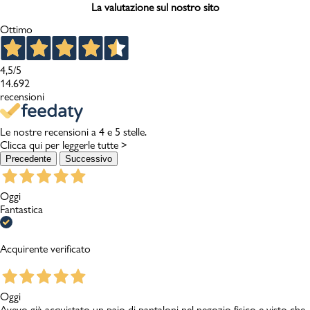
La valutazione sul nostro sito
Ottimo
4,5
/5
14.692
recensioni
Le nostre recensioni a 4 e 5 stelle.
Clicca qui per leggerle tutte >
Precedente
Successivo
Oggi
Fantastica
Acquirente verificato
Oggi
Avevo già acquistato un paio di pantaloni nel negozio fisico e visto che