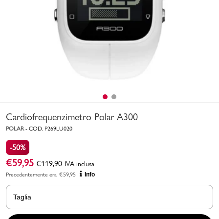
Uomo
Bambino
Sport
Valigie
Cardiofrequenzimetro Polar A300
POLAR
-
COD.
P269LU020
-50%
€
59,95
€
119,90
IVA inclusa
Marchi
PMagazine
Precedentemente era
€
59,95
Info
Accedi | Registrati
Taglia
Carrello