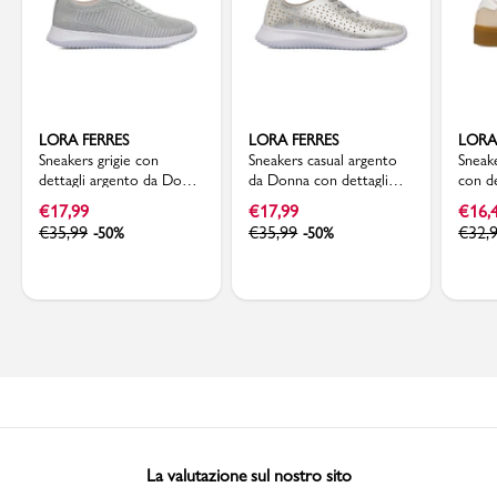
LORA FERRES
LORA FERRES
LORA
Sneakers grigie con
Sneakers casual argento
Sneak
dettagli argento da Donna
da Donna con dettagli
con d
in tessuto Lora Ferres
traforati Lora Ferres
latera
€
17,99
€
17,99
€
16,
€
35,99
€
35,99
€
32,
-50%
-50%
La valutazione sul nostro sito