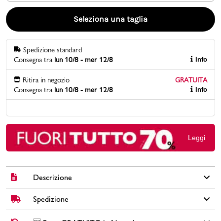
Seleziona una taglia
Promo & News
negozi
Spedizione standard
Consegna tra
lun 10/8 - mer 12/8
Info
contatti
Ritira in negozio
GRATUITA
Consegna tra
lun 10/8 - mer 12/8
Info
pcard
Gift card
Leggi
Descrizione
Spedizione
Distinguiti con il charm iniziale T, realizzato in lega metallica
argentata e strass scintillanti. Perfetto per personalizzare scarpe
da ginnastica, borse o zaini con un tocco luminoso. Facile da