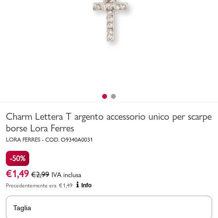
Uomo
Bambino
Sport
Valigie
Charm Lettera T argento accessorio unico per scarpe
borse Lora Ferres
LORA FERRES
-
COD.
O9340A0031
-50%
Marchi
PMagazine
€
1,49
€
2,99
IVA inclusa
Precedentemente era
€
1,49
Info
Accedi | Registrati
Taglia
Carrello