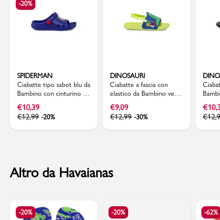
-20%
SPIDERMAN
DINOSAURI
DINO
Ciabatte tipo sabot blu da
Ciabatte a fascia con
Ciabat
Bambino con cinturino e
elastico da Bambino verdi
Bambi
stampa Spiderman
e blu Dinosauri
Dinos
€
10,39
€
9,09
€
10,
€
12,99
€
12,99
€
12,
-20%
-30%
Altro da Havaianas
-20%
-20%
-62%