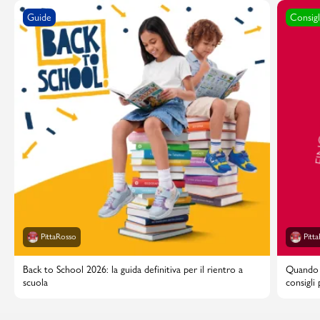
Guide
Consigl
PittaRosso
Pitt
Back to School 2026: la guida definitiva per il rientro a
Quando i
scuola
consigli