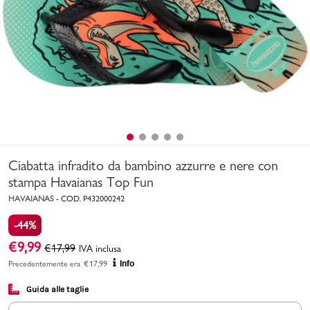
Uomo
Bambino
Sport
Valigie
Ciabatta infradito da bambino azzurre e nere con
stampa Havaianas Top Fun
HAVAIANAS
-
COD.
P432000242
-44%
Marchi
PMagazine
€
9,99
€
17,99
IVA inclusa
Precedentemente era
€
17,99
Info
Accedi | Registrati
Guida alle taglie
Carrello