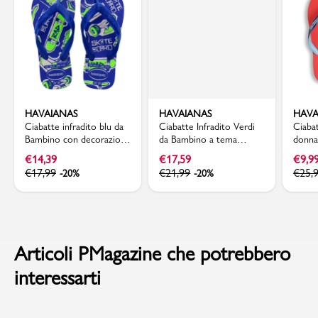
HAVAIANAS
HAVAIANAS
HAVA
Ciabatte infradito blu da
Ciabatte Infradito Verdi
Ciabat
Bambino con decorazioni
da Bambino a tema
donna
suola Havaianas
Minecraft Havaianas
Havai
€
14,39
€
17,59
€
9,9
€
17,99
€
21,99
€
25,
-20%
-20%
Articoli PMagazine che potrebbero
interessarti