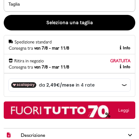
Taglia
Promo & News
Seleziona una taglia
negozi
Spedizione standard
contatti
Consegna tra
ven 7/8 - mar 11/8
Info
pcard
Ritira in negozio
GRATUITA
Consegna tra
ven 7/8 - mar 11/8
Info
Gift card
Leggi
Descrizione