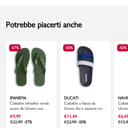
Suola: Materiale sintetico
al momento della consegna. Il costo del Contrassegno è pari € 5,00.
Sottopiede: Materiale sintetico
Codice articolo: AMM519F27 COPACABANA
Per info sui
Tempi di Spedizione
,
clicca qui
.
Potrebbe piacerti anche
-57%
-50%
-50%
IPANEMA
DUCATI
NAVI
Ciabatte infradito verde
Ciabatte a fascia da
Ciabat
scuro da Unisex con
Uomo blu e azzurre con
Uomo 
bandiera Ipanema Brazil
logo in rilievo Ducati
gialli
€
9,99
€
11,49
€
6,4
€
22,99
€
22,99
€
12,
-57%
-50%