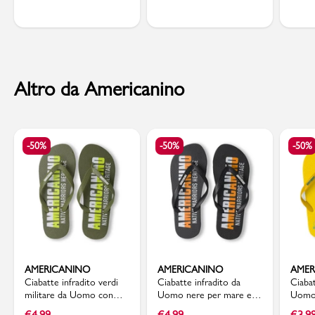
Altro da Americanino
-50%
-50%
-50%
AMERICANINO
AMERICANINO
AMER
Ciabatte infradito verdi
Ciabatte infradito da
Ciabat
militare da Uomo con
Uomo nere per mare e
Uomo 
stampa logo Americanino
piscina Americanino
verde
€
4,99
€
4,99
€
3,9