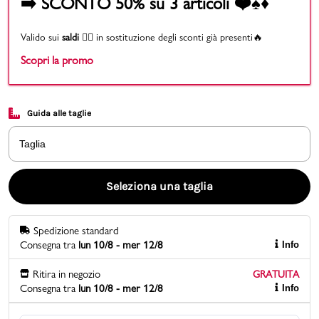
➡️ SCONTO 50% su 3 articoli ❤️♠️♦️
Promo & News
Valido sui
saldi
👉🏻 in sostituzione degli sconti già presenti🔥
Scopri la promo
negozi
contatti
Guida alle taglie
pcard
Taglia
Gift card
Seleziona una taglia
Spedizione standard
Consegna tra
lun 10/8 - mer 12/8
Info
Ritira in negozio
GRATUITA
Consegna tra
lun 10/8 - mer 12/8
Info