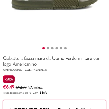
Uomo
Bambino
Sport
Valigie
Ciabatte a fascia mare da Uomo verde militare con
logo Americanino
AMERICANINO
-
COD.
P4530S0035
-50%
Marchi
PMagazine
€
6,49
€
12,99
IVA inclusa
Precedentemente era
€
12,99
Info
Accedi | Registrati
Carrello