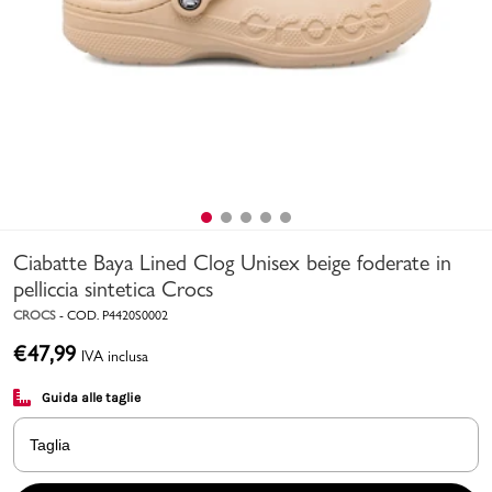
Uomo
Bambino
Sport
Valigie
Ciabatte Baya Lined Clog Unisex beige foderate in
pelliccia sintetica Crocs
CROCS
-
COD.
P4420S0002
€
47,99
IVA inclusa
Marchi
PMagazine
Guida alle taglie
Accedi | Registrati
Taglia
Carrello