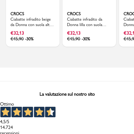
CROCS
CROCS
CRO
Ciabatte infradito beige
Ciabatte infradito da
Ciabat
da Donna con suola alta
Donna lilla con suola
Donna
Crocs
spessa e leggera Crocs
cintu
€
32,13
€
32,13
€
32,
€
45,90
€
45,90
€
45,
-30%
-30%
La valutazione sul nostro sito
Ottimo
4,5
/5
14.724
recensioni