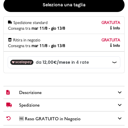
Seleziona una taglia
Promo & News
Spedizione standard
GRATUITA
negozi
Consegna tra
mar 11/8 - gio 13/8
Info
contatti
Ritira in negozio
GRATUITA
Consegna tra
mar 11/8 - gio 13/8
Info
pcard
Gift card
Descrizione
Spedizione
Le ciabatte Crocs da donna beige sono perfette per affrontare
l'inverno con il massimo comfort. Realizzate interamente in
materiale sintetico leggero, presentano una calda fodera interna
✅
Spedizione Standard GRATUITA DA € 30
➡️ Consegna in
2-5
🆓 Reso GRATUITO in Negozio
in pelliccia sintetica color panna. Il design classico Crocs offre
giorni
lavorativi. Per ordini inferiori a € 30,00 la Spedizione ha un
una vestibilità comoda e un cinturino posteriore mobile che