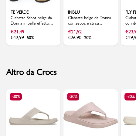
TÈ VERDE
INBLU
FLY 
Ciabatte Sabot beige da
Ciabatte beige da Donna
Ciaba
Donna in pelle effetto
con zeppa e strass
con do
scamosciato e suola in
decorative Inblu
Donna
€
21,49
€
21,52
€
23,
sughero Tè Verde
€
42,99
€
26,90
€
29,
-50%
-20%
Altro da Crocs
-30%
-30%
-30%