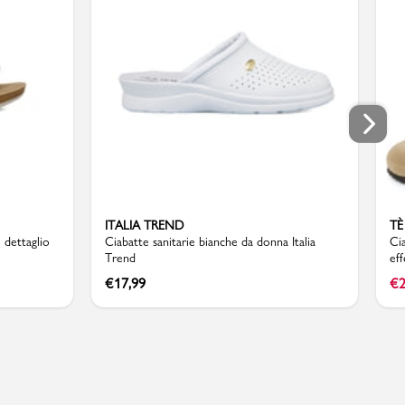
ITALIA TREND
TÈ
 dettaglio
Ciabatte sanitarie bianche da donna Italia
Ci
Trend
ef
Ve
€
17,99
€
2