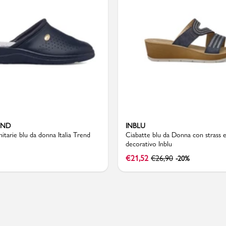
Valigie
END
INBLU
nitarie blu da donna Italia Trend
Ciabatte blu da Donna con strass e
decorativo Inblu
€
21,52
€
26,90
-20%