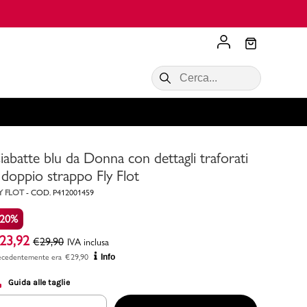
Scopri di più
VALIGIE CIAK
SALDI Donna
Scopri di più!
Acquista ora
Acquista ora
iabatte blu da Donna con dettagli traforati
RONCATO
Acquista ora
Consigli
 doppio strappo Fly Flot
Y FLOT
-
COD.
P412001459
Acquista
-20%
23,92
€
29,90
IVA inclusa
ecedentemente era
€
29,90
Info
Guida alle taglie