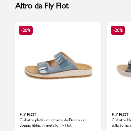
Altro da Fly Flot
Marchi
-20%
-20%
Accedi | Registrati
Carrello
Promo & News
negozi
contatti
pcard
FLY FLOT
FLY FLOT
Ciabatte platform azzurre da Donna con
Ciabatte bl
doppia fibbia in metallo Fly Flot
sulla tomaia
Gift card