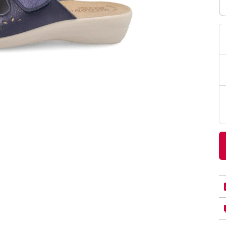
PittaRosso
Donna
mano: la guida
Back to School 2026: la guida definitiva per il
nsieri
rientro a scuola