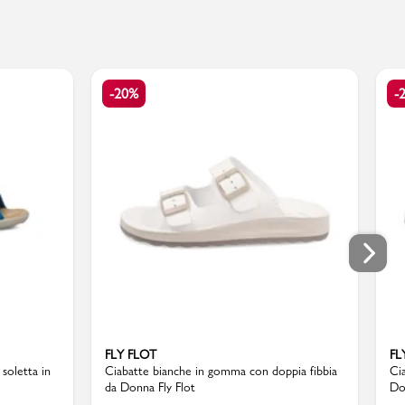
-20%
-
FLY FLOT
FL
soletta in
Ciabatte bianche in gomma con doppia fibbia
Ci
da Donna Fly Flot
Do