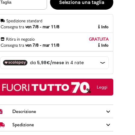
Seleziona una taglia
Taglia
Spedizione standard
PittaRosso
Consegna tra
ven 7/8 - mar 11/8
Info
Scopri di più
Gioco della scarpa al matrimonio e idee
Ritira in negozio
GRATUITA
divertenti con le calzature
Consegna tra
ven 7/8 - mar 11/8
Info
Leggi
Descrizione
Spedizione
Eleganti ciabatte a fascia blu da donna, perfette per
l'estate. La tomaia in similpelle presenta dettagli traforati