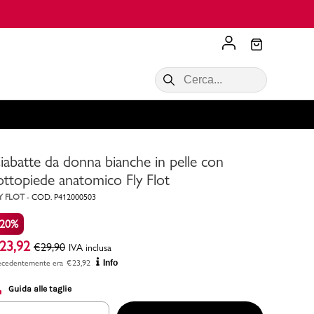
Scopri di più
VALIGIE CIAK
SALDI Donna
Scopri di più!
Acquista ora
Acquista ora
iabatte da donna bianche in pelle con
RONCATO
Acquista ora
Consigli
ottopiede anatomico Fly Flot
Y FLOT
-
COD.
P412000503
Acquista
-20%
23,92
€
29,90
IVA inclusa
ecedentemente era
€
23,92
Info
Guida alle taglie