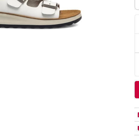
PittaRosso
Donna
mano: la guida
Back to School 2026: la guida definitiva per il
nsieri
rientro a scuola