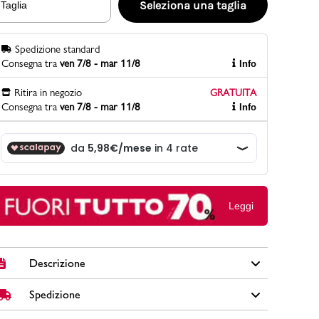
Seleziona una taglia
Taglia
Spedizione standard
PittaRosso
Consegna tra
ven 7/8 - mar 11/8
Info
Scopri di più
Gioco della scarpa al matrimonio e idee
Ritira in negozio
GRATUITA
divertenti con le calzature
Consegna tra
ven 7/8 - mar 11/8
Info
Leggi
Descrizione
Spedizione
Ciabatte da donna Fly Flot in pelle colore bianco con
suola in gomma, sottopiede anatomico in pelle e fasce