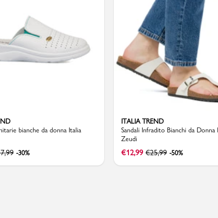
Valigie
END
ITALIA TREND
nitarie bianche da donna Italia
Sandali Infradito Bianchi da Donna 
Zeudi
7,99
€
12,99
€
25,99
-30%
-50%