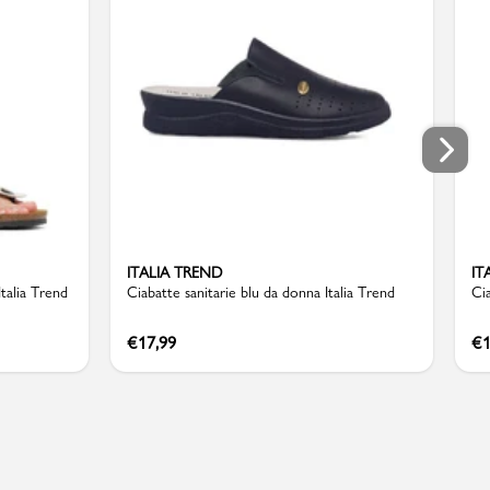
ITALIA TREND
IT
Italia Trend
Ciabatte sanitarie blu da donna Italia Trend
Cia
€
17,99
€
1