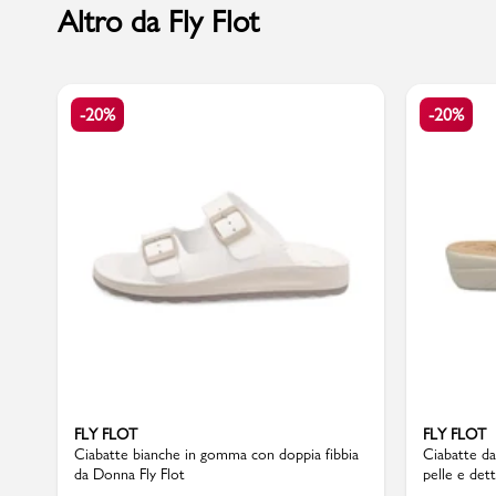
Altro da Fly Flot
Marchi
-20%
-20%
Accedi | Registrati
Carrello
Promo & News
negozi
contatti
pcard
FLY FLOT
FLY FLOT
Ciabatte bianche in gomma con doppia fibbia
Ciabatte da
da Donna Fly Flot
pelle e dett
Gift card