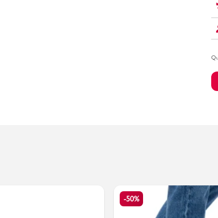
Bambino
Qu
-50%