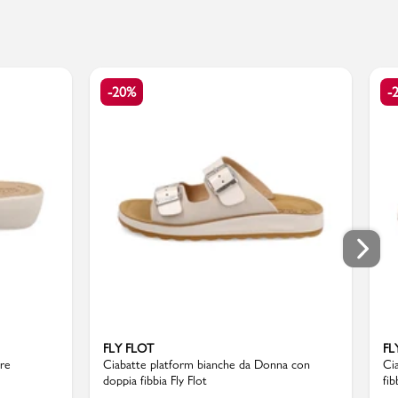
-20%
-
FLY FLOT
FL
re
Ciabatte platform bianche da Donna con
Ci
doppia fibbia Fly Flot
fib