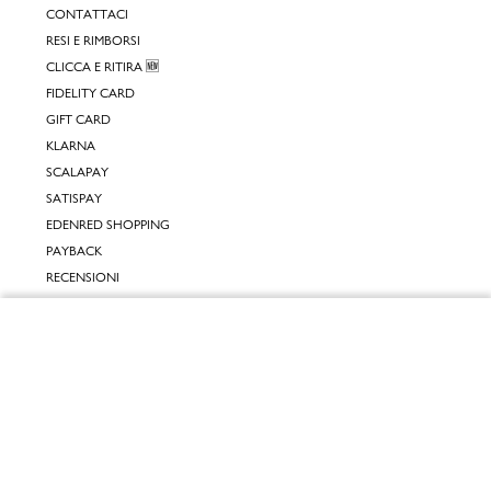
CONTATTACI
RESI E RIMBORSI
CLICCA E RITIRA 🆕
FIDELITY CARD
GIFT CARD
KLARNA
SCALAPAY
SATISPAY
EDENRED SHOPPING
PAYBACK
RECENSIONI
INPOST DAYS
Chiudi
INFORMATIVE
Vai al mio carrello
INFORMATIVA ONLINE
INFORMATIVA LAVORA CON NOI
INFORMATIVA ACCESSIBILITÀ
COOKIE POLICY