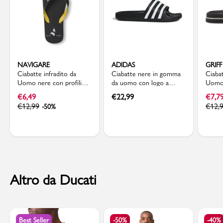
NAVIGARE
ADIDAS
GRIFF
Ciabatte infradito da
Ciabatte nere in gomma
Ciabat
Uomo nere con profili
da uomo con logo a
Uomo 
gialli e logo Navigare
contrasto adidas Adilette
testur
€
6,49
€
22,99
€
7,7
Aqua
€
12,99
€
12,
-50%
Altro da Ducati
Best Seller
-50%
-40%