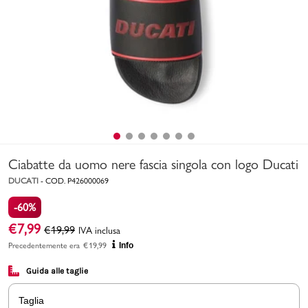
Uomo
Bambino
Sport
Valigie
Ciabatte da uomo nere fascia singola con logo Ducati
DUCATI
-
COD.
P426000069
-60%
€
7,99
€
19,99
IVA inclusa
Marchi
PMagazine
Precedentemente era
€
19,99
Info
Guida alle taglie
Accedi | Registrati
Taglia
Carrello