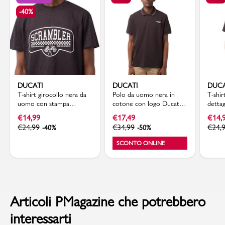
-40%
DUCATI
DUCATI
DUCA
T-shirt girocollo nera da
Polo da uomo nera in
T-shi
uomo con stampa
cotone con logo Ducati
dettag
frontale Ducati Scrambler
Scrambler
Ducat
€
14,99
€
17,49
€
14,
€
24,99
€
34,99
€
24,
-40%
-50%
SCONTO ONLINE
Articoli PMagazine che potrebbero
interessarti