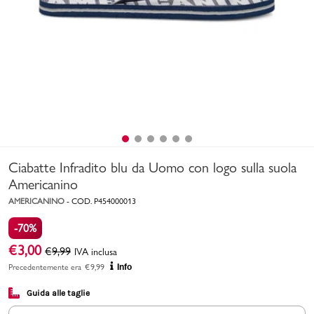
Uomo
Bambino
Sport
Valigie
Ciabatte Infradito blu da Uomo con logo sulla suola
Americanino
AMERICANINO
-
COD.
P454000013
-70%
Marchi
PMagazine
€
3,00
€
9,99
IVA inclusa
Precedentemente era
€
9,99
Info
Accedi | Registrati
Guida alle taglie
Carrello