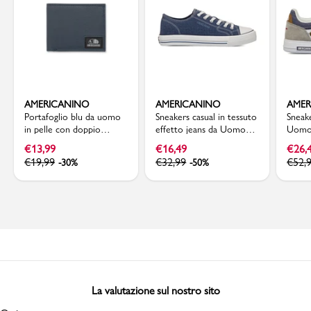
AMERICANINO
AMERICANINO
AMER
Portafoglio blu da uomo
Sneakers casual in tessuto
Sneak
in pelle con doppio
effetto jeans da Uomo
Uomo 
scomparto Americanino
Americanino
blu A
€
13,99
€
16,49
€
26,
€
19,99
€
32,99
€
52,
-30%
-50%
La valutazione sul nostro sito