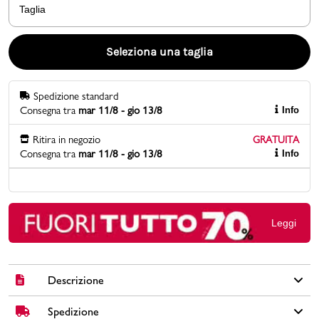
Taglia
Promo & News
Seleziona una taglia
negozi
Spedizione standard
contatti
Consegna tra
mar 11/8 - gio 13/8
Info
pcard
Ritira in negozio
GRATUITA
Consegna tra
mar 11/8 - gio 13/8
Info
Gift card
Leggi
Descrizione
Spedizione
Scegli le Ciabatte infradito blu navy da Uomo Americanino,