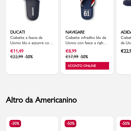
DUCATI
NAVIGARE
ADID
Ciabatte a fascia da
Ciabatte infradito blu da
Ciaba
Uomo blu e azzurre con
Uomo con fasce a righe
da Uo
logo in rilievo Ducati
colorate Navigare
contra
€
11,49
€
8,99
€
22,
Aqua
€
22,99
€
17,99
-50%
-50%
SCONTO ONLINE
Altro da Americanino
-30%
-50%
-50%