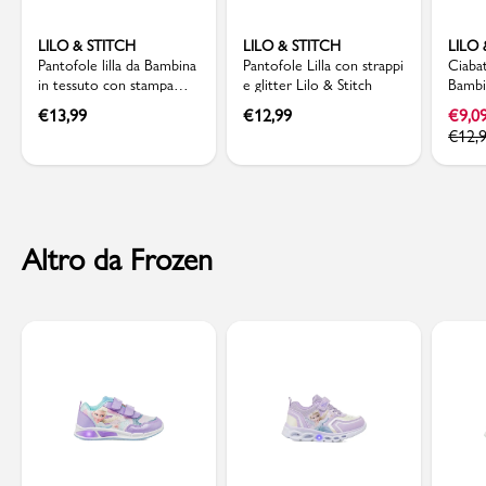
LILO & STITCH
LILO & STITCH
LILO 
Pantofole lilla da Bambina
Pantofole Lilla con strappi
Ciaba
in tessuto con stampa
e glitter Lilo & Stitch
Bambi
Lilo & Stitch
stampa
€
13,99
€
12,99
€
9,0
€
12,
Altro da Frozen