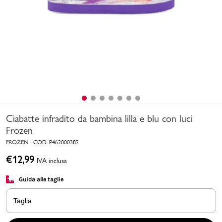
Uomo
Bambino
Sport
Valigie
Ciabatte infradito da bambina lilla e blu con luci
Frozen
FROZEN
-
COD.
P462000382
€
12,99
IVA inclusa
Marchi
PMagazine
Guida alle taglie
Accedi | Registrati
Taglia
Carrello