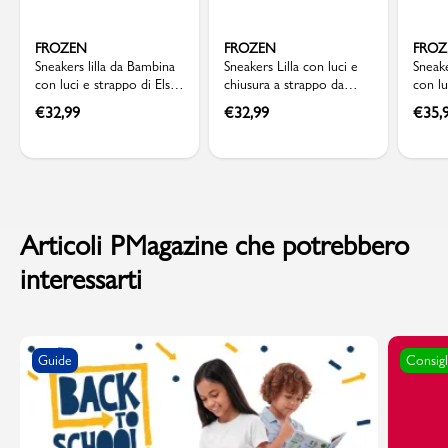
FROZEN
FROZEN
FRO
Sneakers lilla da Bambina
Sneakers Lilla con luci e
Sneake
con luci e strappo di Elsa
chiusura a strappo da
con lu
Frozen
Bambina Frozen
Froze
€
32,99
€
32,99
€
35,
Articoli PMagazine che potrebbero
interessarti
Guide
Consigl