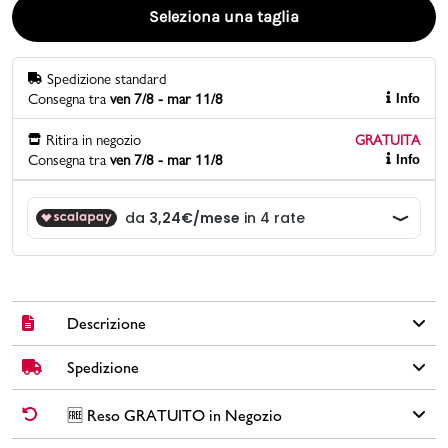
Seleziona una taglia
Promo & News
Spedizione standard
negozi
Consegna tra
ven 7/8 - mar 11/8
Info
contatti
Ritira in negozio
GRATUITA
Consegna tra
ven 7/8 - mar 11/8
Info
pcard
Gift card
Descrizione
Spedizione
Ciabatte infradito da bambina Frozen in gomma colore lilla e
blu con stampa Frozen sulla superficie e luci nel logo sulla
fascetta.
✅
Spedizione Standard GRATUITA DA € 30
➡️ Consegna in
2-5
🆓 Reso GRATUITO in Negozio
giorni
lavorativi. Per ordini inferiori a € 30,00 la Spedizione ha un
Brand: Cartoons