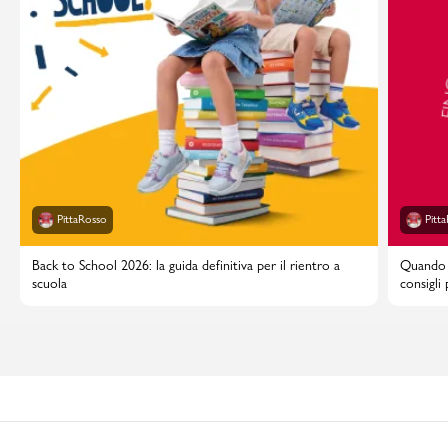
PittaRosso
Pitt
Back to School 2026: la guida definitiva per il rientro a
Quando i
scuola
consigli