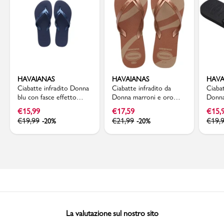
HAVAIANAS
HAVAIANAS
HAVA
Ciabatte infradito Donna
Ciabatte infradito da
Ciabat
blu con fasce effetto
Donna marroni e oro
Donna
metallizzato Havaianas
Havaianas Elegance Print
Havai
€
15,99
€
17,59
€
15,
€
19,99
€
21,99
€
19,
-20%
-20%
La valutazione sul nostro sito