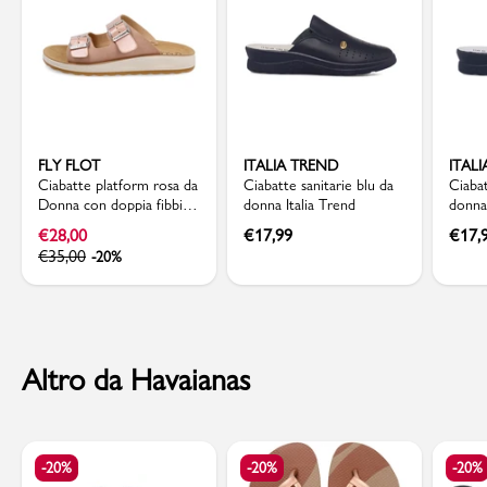
FLY FLOT
ITALIA TREND
ITAL
Ciabatte platform rosa da
Ciabatte sanitarie blu da
Ciabat
Donna con doppia fibbia
donna Italia Trend
donna 
Fly Flot
€
28,00
€
17,99
€
17,
€
35,00
-20%
Altro da Havaianas
-20%
-20%
-20%