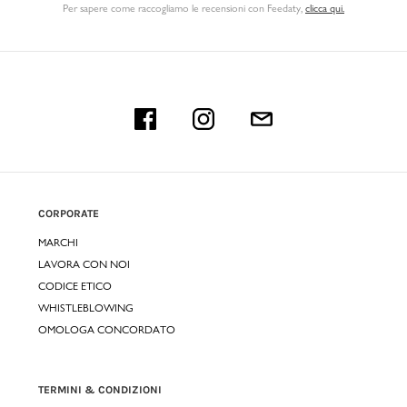
Per sapere come raccogliamo le recensioni con Feedaty
,
clicca qui.
CORPORATE
MARCHI
LAVORA CON NOI
CODICE ETICO
WHISTLEBLOWING
OMOLOGA CONCORDATO
TERMINI & CONDIZIONI