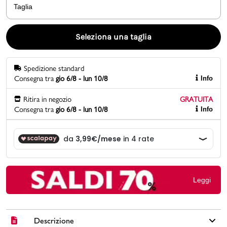
Taglia
Promo & News
Seleziona una taglia
negozi
Spedizione standard
contatti
Consegna tra
gio 6/8 - lun 10/8
Info
pcard
Ritira in negozio
GRATUITA
Consegna tra
gio 6/8 - lun 10/8
Info
Gift card
Leggi
Descrizione