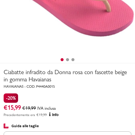
Uomo
Bambino
Sport
Valigie
Ciabatte infradito da Donna rosa con fascette beige
in gomma Havaianas
HAVAIANAS
-
COD.
P4440A0015
-20%
Marchi
PMagazine
€
15,99
€
19,99
IVA inclusa
Precedentemente era
€
19,99
Info
Accedi | Registrati
Guida alle taglie
Carrello