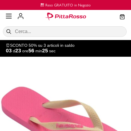
Vai al contenuto principale
🔙 Reso GRATUITO in Negozio
⏰SCONTO 50% su 3 articoli in saldo
03
23
56
24
d
ore
min
sec
SALDI
Donna