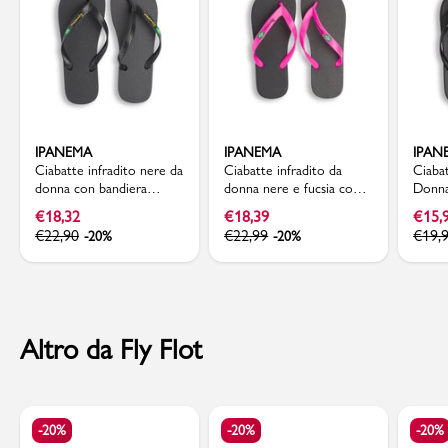
IPANEMA
IPANEMA
IPAN
Ciabatte infradito nere da
Ciabatte infradito da
Ciabat
donna con bandiera
donna nere e fucsia con
Donna
brasile Ipanema Clas Brasil
bandiera brasile Ipanema
geome
€
18,32
€
18,39
€
15,
II
Clas Brasil II
Ipane
€
22,90
€
22,99
€
19,
-20%
-20%
Altro da Fly Flot
-20%
-20%
-20%