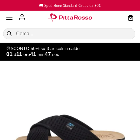
Vai al contenuto principale
🚚 Spedizione Standard Gratis da 30€
⏰SCONTO 50% su 3 articoli in saldo
01
11
41
47
d
ore
min
sec
SALDI
Donna