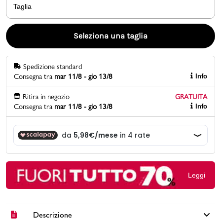
Taglia
Promo & News
Seleziona una taglia
negozi
Spedizione standard
contatti
Consegna tra
mar 11/8 - gio 13/8
Info
pcard
Ritira in negozio
GRATUITA
Consegna tra
mar 11/8 - gio 13/8
Info
Gift card
Leggi
Descrizione