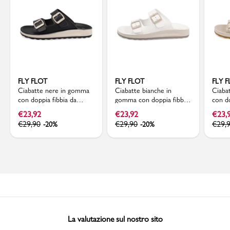
FLY FLOT
FLY FLOT
FLY 
Ciabatte nere in gomma
Ciabatte bianche in
Ciaba
con doppia fibbia da
gomma con doppia fibbia
con do
Donna Fly Flot
da Donna Fly Flot
Donna
€
23,92
€
23,92
€
23,
€
29,90
€
29,90
€
29,
-20%
-20%
La valutazione sul nostro sito