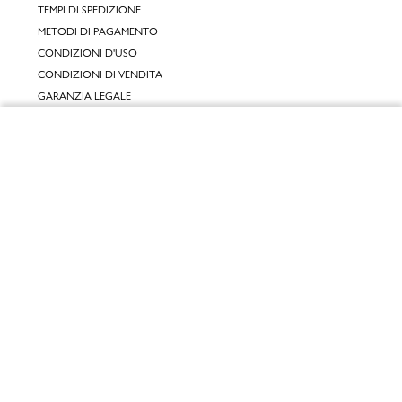
TEMPI DI SPEDIZIONE
METODI DI PAGAMENTO
CONDIZIONI D'USO
CONDIZIONI DI VENDITA
GARANZIA LEGALE
GARANZIA CONVENZIONALE
Chiudi
SERVIZIO CLIENTI
Vai al mio carrello
CONTATTACI
RESI E RIMBORSI
CLICCA E RITIRA 🆕
FIDELITY CARD
GIFT CARD
KLARNA
SCALAPAY
SATISPAY
EDENRED SHOPPING
PAYBACK