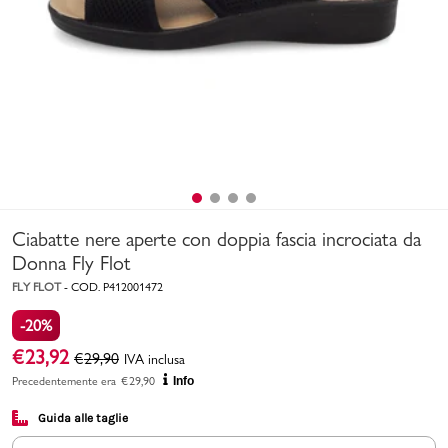
Uomo
Bambino
Sport
Valigie
Ciabatte nere aperte con doppia fascia incrociata da
Donna Fly Flot
FLY FLOT
-
COD.
P412001472
-20%
Marchi
PMagazine
€
23,92
€
29,90
IVA inclusa
Precedentemente era
€
29,90
Info
Accedi | Registrati
Guida alle taglie
Carrello