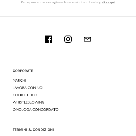
Per sapere come raccogliamo le recensioni con Feedaty
,
clicca qui.
CORPORATE
MARCHI
LAVORA CON NOI
CODICE ETICO
WHISTLEBLOWING
OMOLOGA CONCORDATO
TERMINI & CONDIZIONI