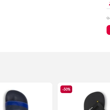
Qu
Bambino
-50%