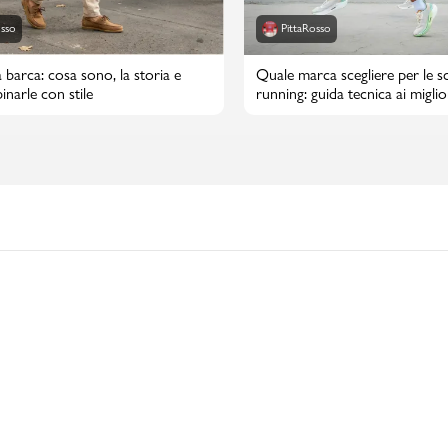
osso
PittaRosso
 barca: cosa sono, la storia e
Quale marca scegliere per le s
narle con stile
running: guida tecnica ai migli