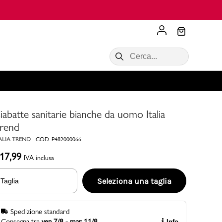
Scopri di più
VALIGIE CIAK
SALDI Donna
Scopri di più!
Acquista ora
Acquista ora
iabatte sanitarie bianche da uomo Italia
RONCATO
Acquista ora
Consigli
rend
ALIA TREND
-
COD.
P482000066
Acquista
17,99
IVA inclusa
Seleziona una taglia
Taglia
Spedizione standard
Consegna tra
ven 7/8 - mar 11/8
Info