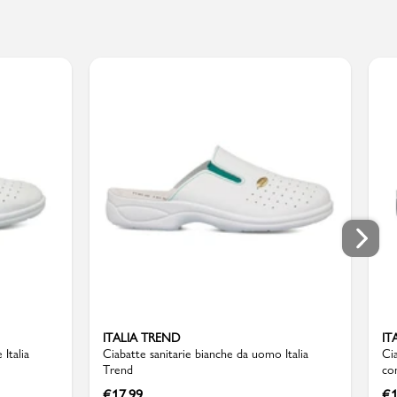
ITALIA TREND
IT
Italia
Ciabatte sanitarie bianche da uomo Italia
Ci
Trend
con
€
17,99
€
1