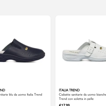
PMagazine
END
ITALIA TREND
nitarie blu da uomo Italia Trend
Ciabatte sanitarie da uomo bianche 
Trend con soletta in pelle
€
17,99