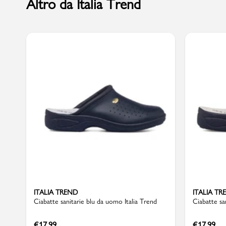
Altro da Italia Trend
Marchi
Accedi | Registrati
Carrello
Promo & News
negozi
contatti
ITALIA TREND
ITALIA TR
pcard
Ciabatte sanitarie blu da uomo Italia Trend
Ciabatte sa
Gift card
€
17,99
€
17,99