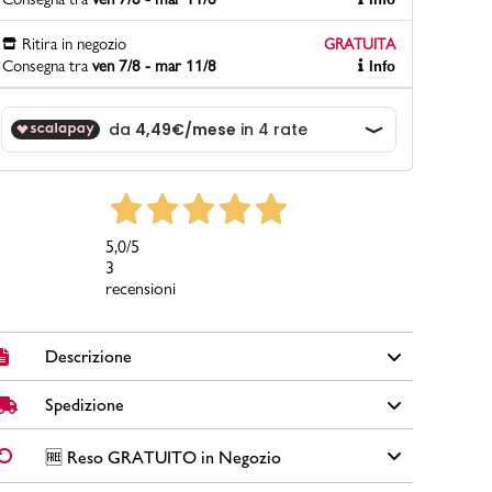
Ritira in negozio
GRATUITA
Consegna tra
ven 7/8 - mar 11/8
Info
PittaRosso
Scopri di più
Gioco della scarpa al matrimonio e idee
divertenti con le calzature
5,0
/5
3
recensioni
Descrizione
Spedizione
Ciabatte sanitarie da uomo Italia Trend in similpelle colore
bianco con suola in gomma, sottopiede in pelle e dettagli
traforati.
✅
Spedizione Standard GRATUITA DA € 30
➡️ Consegna in
2-
🆓 Reso GRATUITO in Negozio
5 giorni
lavorativi. Per ordini inferiori a € 30,00 la Spedizione ha
Brand: Italia Trend