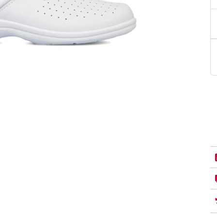
PittaRosso
Donna
mano: la guida
Back to School 2026: la guida definitiva per il
nsieri
rientro a scuola