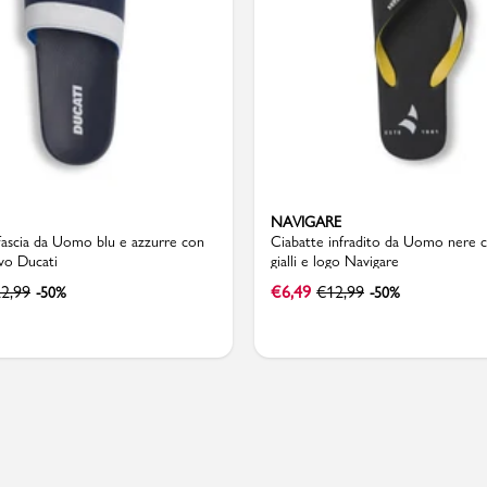
Valigie
NAVIGARE
fascia da Uomo blu e azzurre con
Ciabatte infradito da Uomo nere co
evo Ducati
gialli e logo Navigare
2,99
€
6,49
€
12,99
-50%
-50%