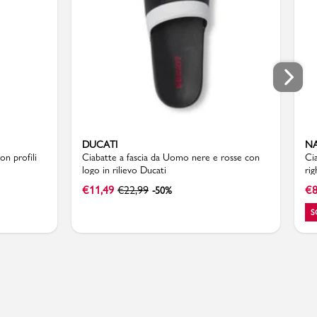
DUCATI
NA
n profili
Ciabatte a fascia da Uomo nere e rosse con
Ci
logo in rilievo Ducati
ri
€
11,49
€
22,99
€
8
-50%
S