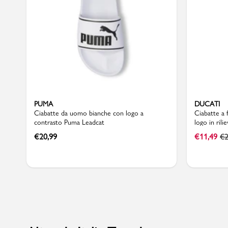
Sport
PUMA
DUCATI
Ciabatte da uomo bianche con logo a
Ciabatte a 
contrasto Puma Leadcat
logo in rili
€
20,99
€
11,49
€
2