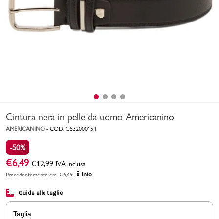
Uomo
Bambino
Sport
Valigie
Cintura nera in pelle da uomo Americanino
AMERICANINO
-
COD.
G532000154
-50%
€
6,49
€
12,99
IVA inclusa
Marchi
PMagazine
Precedentemente era
€
6,49
Info
Guida alle taglie
Accedi | Registrati
Taglia
Carrello