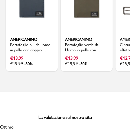
AMERICANINO
AMERICANINO
AMER
Portafoglio blu da uomo
Portafoglio verde da
Cintu
in pelle con doppio
Uomo in pelle con
effett
scomparto Americanino
doppio scomparto
logat
€
13,99
€
13,99
€
12,
Americanino
€
19,99
€
19,99
€
15,
-30%
-30%
La valutazione sul nostro sito
Ottimo