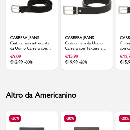
CARRERA JEANS
CARRERA JEANS
CARR
Cintura nera intrecciata
Cintura nera da Uomo
Cintu
da Uomo Carrera con
Carrera con Texture a
con c
fibbia in metallo
Puntini
tono 
€
9,09
€
15,99
€
12,
€
12,99
€
19,99
€
15,
-30%
-20%
Altro da Americanino
-30%
-30%
-20%