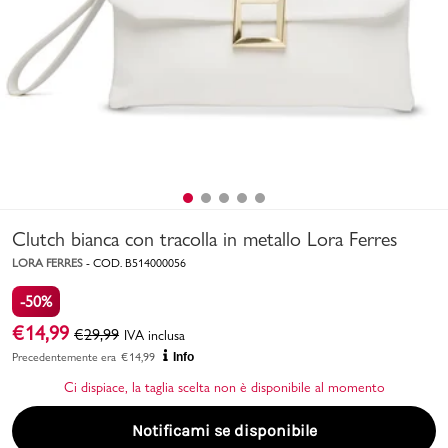
Uomo
Bambino
Sport
Valigie
Clutch bianca con tracolla in metallo Lora Ferres
LORA FERRES
-
COD.
B514000056
-50%
€
14,99
€
29,99
IVA inclusa
Marchi
PMagazine
Precedentemente era
€
14,99
Info
Ci dispiace, la taglia scelta non è disponibile al momento
Accedi | Registrati
Notificami se disponibile
Carrello