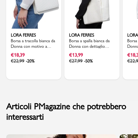
LORA FERRES
LORA FERRES
LORA
Borsa a tracolla bianca da
Borsa a spalla bianca da
Borsa 
Donna con motivo a
Donna con dettaglio
Donna
Chevron Lora Ferres
traforato Lora Ferres
trapu
€
18,39
€
13,99
€
18,
€
22,99
€
27,99
€
22,
-20%
-50%
Articoli PMagazine che potrebbero
interessarti