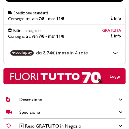
Spedizione standard
Promo & News
Consegna tra
ven 7/8 - mar 11/8
Info
negozi
Ritira in negozio
GRATUITA
Consegna tra
ven 7/8 - mar 11/8
Info
contatti
pcard
Gift card
Leggi
Descrizione
Spedizione
Clutch Lora Ferres in similpelle colore bianco con tracolla
rimovibile in metallo, chiusura con bottone, interno foderato,
due tasche interne e dettaglio oro. Misure: lunghezza 28 cm,
✅
Spedizione Standard GRATUITA DA € 30
➡️ Consegna in
2-5
🆓 Reso GRATUITO in Negozio