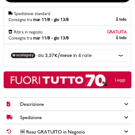
Spedizione standard
Promo & News
Consegna tra
mar 11/8 - gio 13/8
Info
negozi
Ritira in negozio
GRATUITA
Consegna tra
mar 11/8 - gio 13/8
Info
contatti
pcard
Gift card
Leggi
Descrizione
Spedizione
Clutch da donna Lora Ferres in similpelle colore lilla con
chiusura a bottone, tracolla in metallo e applicazione di strass.
✅
Spedizione Standard GRATUITA DA € 30
➡️ Consegna in
2-5
🆓 Reso GRATUITO in Negozio
Brand: Lora Ferres