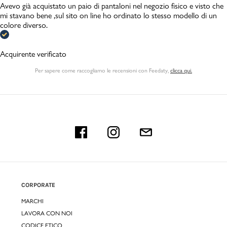
Avevo già acquistato un paio di pantaloni nel negozio fisico e visto che
mi stavano bene ,sul sito on line ho ordinato lo stesso modello di un
colore diverso.
Acquirente verificato
Per sapere come raccogliamo le recensioni con Feedaty
,
clicca qui.
CORPORATE
MARCHI
LAVORA CON NOI
CODICE ETICO