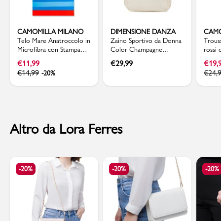
CAMOMILLA MILANO
DIMENSIONE DANZA
CAMO
Telo Mare Anatroccolo in
Zaino Sportivo da Donna
Trous
Microfibra con Stampa
Color Champagne
rossi
Colorata e Righe Blu
Dimensione Danza
Camom
€
11,99
€
29,99
€
19,
Camomilla Milano
€
14,99
€
24,
-20%
Altro da Lora Ferres
-20%
-20%
-20%