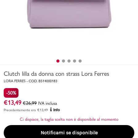
Uomo
Bambino
Sport
Valigie
Clutch lilla da donna con strass Lora Ferres
LORA FERRES
-
COD.
B514000183
-50%
€
13,49
€
26,99
IVA inclusa
Marchi
PMagazine
Precedentemente era
€
13,49
Info
Ci dispiace, la taglia scelta non è disponibile al momento
Accedi | Registrati
Notificami se disponibile
Carrello