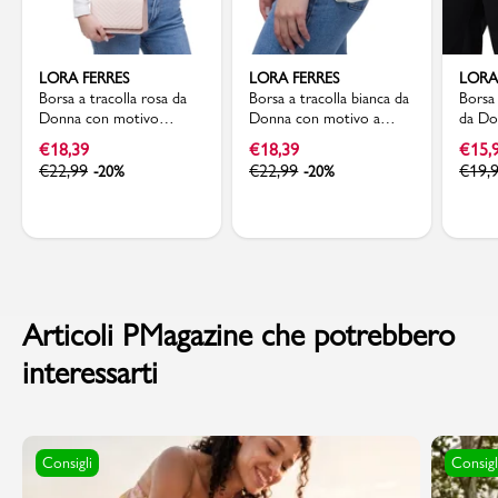
LORA FERRES
LORA FERRES
LORA
Borsa a tracolla rosa da
Borsa a tracolla bianca da
Borsa 
Donna con motivo
Donna con motivo a
da Do
trapuntato Lora Ferres
Chevron Lora Ferres
dorat
€
18,39
€
18,39
€
15,
€
22,99
€
22,99
€
19,
-20%
-20%
Articoli PMagazine che potrebbero
interessarti
Consigli
Consigl