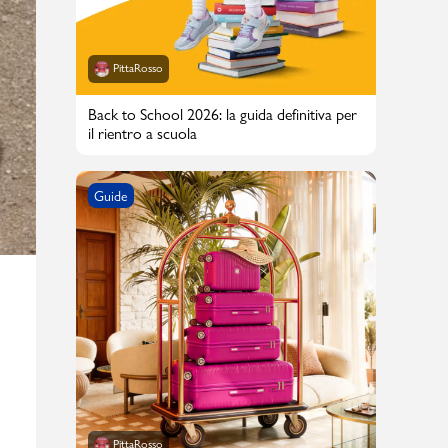
PittaRosso
PittaRosso
Scopri di più
Back to School 2026: la guida definitiva per
Gioco della scarpa al matrimonio e idee
il rientro a scuola
divertenti con le calzature
Guide
PittaRosso