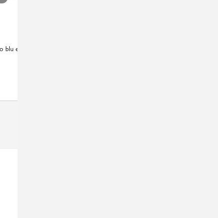
GEOX
o blu e bianche
Sneakers alte da Bambino blu con luci e suola
traspirante Geox
€
69,99
New