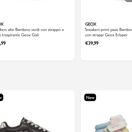
OX
GEOX
kers alte Bambino verdi con strappo e
Sneakers primi passi Bambin
a traspirante Geox Gisli
con strappi Geox Eclyper
,99
€
39,99
w
New