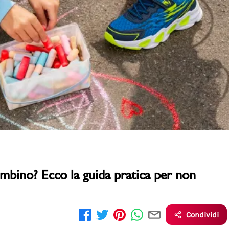
PittaRosso
Donna
mano: la guida
Back to School 2026: la guida definitiva per il
nsieri
rientro a scuola
mbino? Ecco la guida pratica per non
Condividi