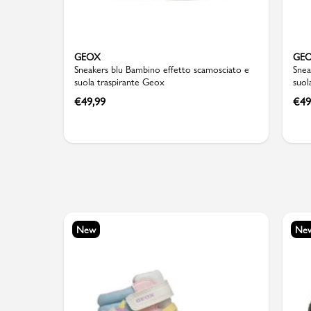
GEOX
GE
Sneakers blu Bambino effetto scamosciato e
Snea
suola traspirante Geox
suol
€
49,99
€
49
New
Ne