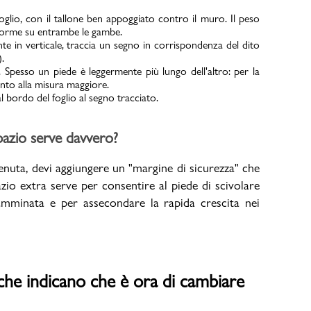
foglio, con il tallone ben appoggiato contro il muro. Il peso
iforme su entrambe le gambe.
 in verticale, traccia un segno in corrispondenza del dito
.
PMagazine
e. Spesso un piede è leggermente più lungo dell'altro: per la
mento alla misura maggiore.
l bordo del foglio al segno tracciato.
spazio serve davvero?
enuta, devi aggiungere un "margine di sicurezza" che
io extra serve per consentire al piede di scivolare
amminata e per assecondare la rapida crescita nei
 che indicano che è ora di cambiare