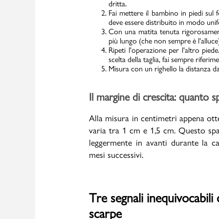
dritta.
Fai mettere il bambino in piedi sul 
deve essere distribuito in modo un
Con una matita tenuta rigorosamente
più lungo (che non sempre è l'alluce)
Marchi
Ripeti l'operazione per l'altro pied
scelta della taglia, fai sempre riferi
Misura con un righello la distanza da
Accedi | Registrati
Il margine di crescita: quanto 
Carrello
Alla misura in centimetri appena ott
Promo & News
varia tra 1 cm e 1,5 cm. Questo spaz
leggermente in avanti durante la c
negozi
mesi successivi.
contatti
pcard
Tre segnali inequivocabili
scarpe
Gift card