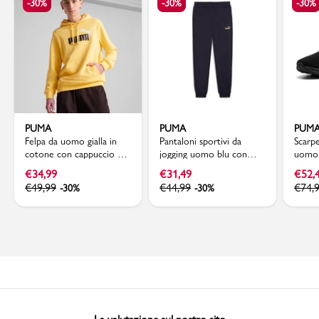
-30%
-30%
-30%
PUMA
PUMA
PUM
Felpa da uomo gialla in
Pantaloni sportivi da
Scarpe
cotone con cappuccio e
jogging uomo blu con
uomo 
logo a contrasto Puma
logo Puma
Puma 
€
34,99
€
31,49
€
52,
€
49,99
€
44,99
€
74,
-30%
-30%