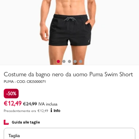
Uomo
Bambino
Sport
Valigie
Costume da bagno nero da uomo Puma Swim Short
PUMA
-
COD.
C825000071
-50%
€
12,49
€
24,99
IVA inclusa
Marchi
PMagazine
Precedentemente era
€
12,49
Info
Guida alle taglie
Accedi | Registrati
Taglia
Carrello