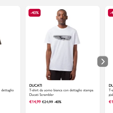
-40%
-
DUCATI
DU
 dettaglio
T-shirt da uomo bianca con dettaglio stampa
T-
Ducati Scrambler
gia
€
14,99
€
24,99
€
1
-40%