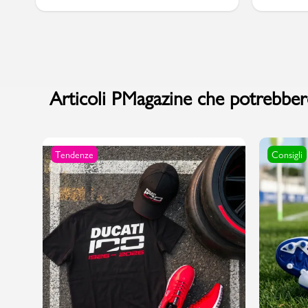
Marchi
Articoli PMagazine che potrebbero
Accedi | Registrati
Carrello
Tendenze
Consigli
Promo & News
negozi
contatti
pcard
Gift card