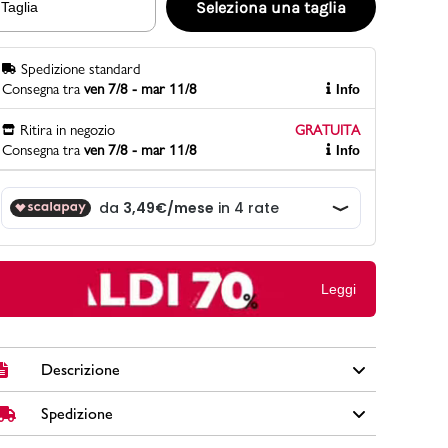
Seleziona una taglia
Taglia
Spedizione standard
PittaRosso
Consegna tra
ven 7/8 - mar 11/8
Info
Scopri di più
Gioco della scarpa al matrimonio e idee
Ritira in negozio
GRATUITA
divertenti con le calzature
Consegna tra
ven 7/8 - mar 11/8
Info
Leggi
Descrizione
Spedizione
Costume da bagno da uomo Ducati Enea colore rosso in
tessuto con elastico e coulisse in vita, tasche laterali,