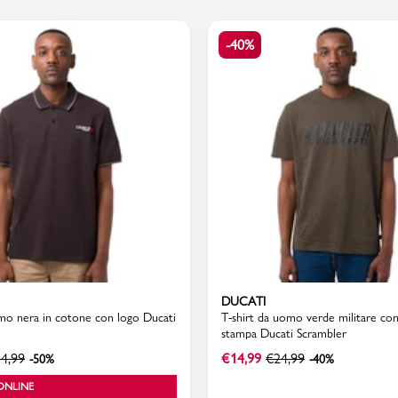
-40%
Valigie
DUCATI
mo nera in cotone con logo Ducati
T-shirt da uomo verde militare con
stampa Ducati Scrambler
4,99
€
14,99
€
24,99
-50%
-40%
ONLINE