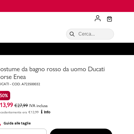
Scopri di più
VALIGIE CIAK
SALDI Donna
Scopri di più!
Acquista ora
Acquista ora
ostume da bagno rosso da uomo Ducati
RONCATO
Acquista ora
Consigli
orse Enea
UCATI
-
COD.
A723500032
Acquista
-50%
13,99
€
27,99
IVA inclusa
ecedentemente era
€
13,99
Info
Guida alle taglie