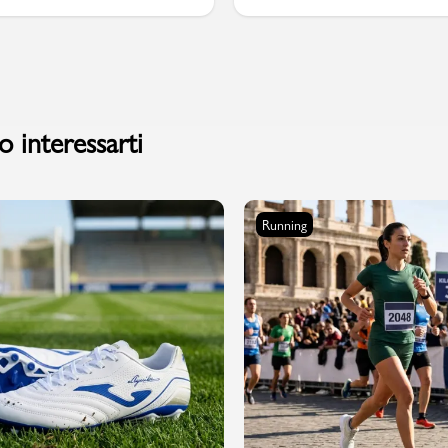
PMagazine
 interessarti
Running