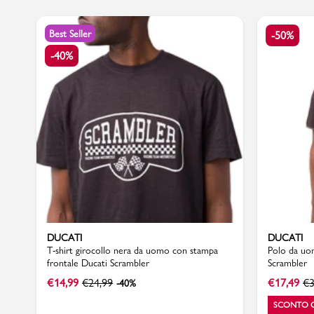
Best Seller
-50%
-40%
Sport
DUCATI
DUCATI
T-shirt girocollo nera da uomo con stampa
Polo da uo
frontale Ducati Scrambler
Scrambler
€
14,99
€
24,99
€
17,49
€
3
-40%
SCONTO 