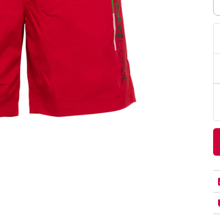
PittaRosso
Donna
mano: la guida
Back to School 2026: la guida definitiva per il
nsieri
rientro a scuola