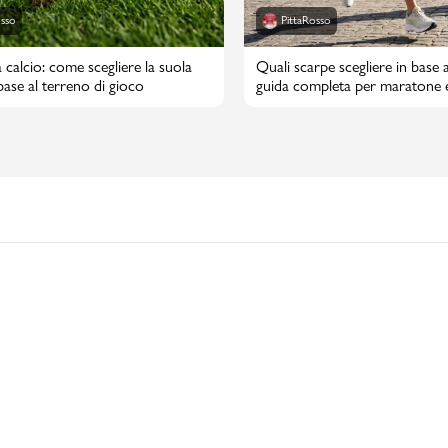
osso
PittaRosso
 calcio: come scegliere la suola
Quali scarpe scegliere in base a
 base al terreno di gioco
guida completa per maratone 
maratone