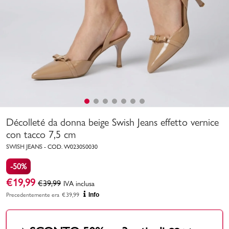
Uomo
Bambino
Sport
Valigie
Décolleté da donna beige Swish Jeans effetto vernice
con tacco 7,5 cm
SWISH JEANS
-
COD.
W0230S0030
-50%
Marchi
PMagazine
€
19,99
€
39,99
IVA inclusa
Precedentemente era
€
39,99
Info
Accedi | Registrati
Carrello