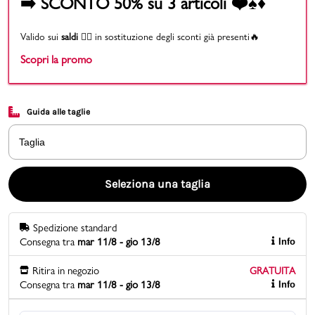
➡️ SCONTO 50% su 3 articoli ❤️♠️♦️
Promo & News
Valido sui
saldi
👉🏻 in sostituzione degli sconti già presenti🔥
Scopri la promo
negozi
contatti
Guida alle taglie
pcard
Taglia
Gift card
Seleziona una taglia
Spedizione standard
Consegna tra
mar 11/8 - gio 13/8
Info
Ritira in negozio
GRATUITA
Consegna tra
mar 11/8 - gio 13/8
Info