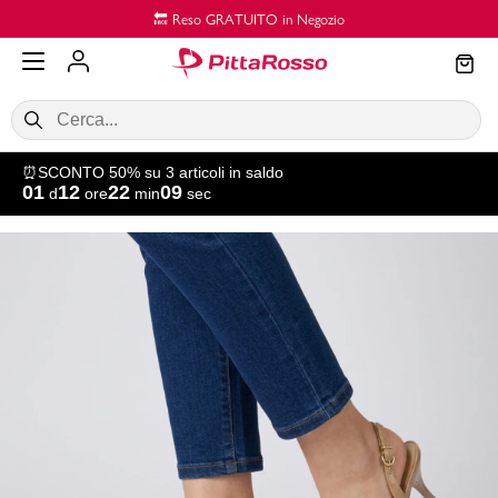
Vai al contenuto principale
🔙 Reso GRATUITO in Negozio
⏰SCONTO 50% su 3 articoli in saldo
01
12
22
09
d
ore
min
sec
SALDI
Donna