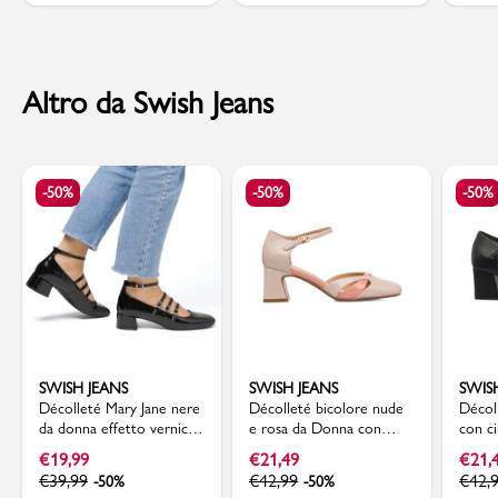
Altro da Swish Jeans
-50%
-50%
-50%
SWISH JEANS
SWISH JEANS
SWIS
Décolleté Mary Jane nere
Décolleté bicolore nude
Décol
da donna effetto vernice
e rosa da Donna con
con ci
con tacco 4 cm Swish
tacco campana 6 cm
e tac
€
19,99
€
21,49
€
21,
Jeans
Swish Jeans
Jeans
€
39,99
€
42,99
€
42,
-50%
-50%