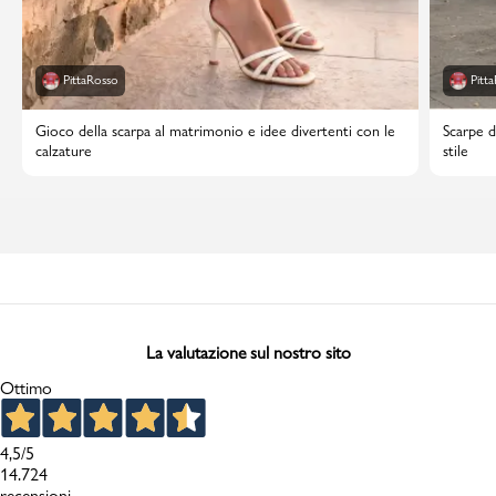
PittaRosso
Pitt
Gioco della scarpa al matrimonio e idee divertenti con le
Scarpe d
calzature
stile
La valutazione sul nostro sito
Ottimo
4,5
/5
14.724
recensioni