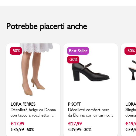
Codice articolo: LP755669-16
al momento della consegna. Il costo del Contrassegno è pari € 5,00.
Per info sui
Tempi di Spedizione
,
clicca qui
.
Potrebbe piacerti anche
-50%
Best Seller
-50%
-30%
LORA FERRES
P SOFT
LORA
Décolleté beige da Donna
Décolleté comfort nere
Slingb
con tacco a rocchetto 7
da Donna con cinturino e
donna
cm Lora Ferres
tacco a blocco 7 cm P
heels
€
17,99
€
27,99
€
19,
Soft
€
35,99
€
39,99
€
39,
-50%
-30%